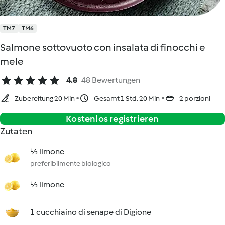
TM7
TM6
Salmone sottovuoto con insalata di finocchi e
mele
4.8
48 Bewertungen
Zubereitung 20 Min
Gesamt 1 Std. 20 Min
2 porzioni
Kostenlos registrieren
Zutaten
½ limone
preferibilmente biologico
½ limone
1 cucchiaino di senape di Digione