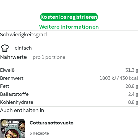
Kostenlos registrieren
Weitere Informationen
Schwierigkeitsgrad
einfach
Nährwerte
pro 1 porzione
Eiweiß
31.3 g
Brennwert
1803 kJ / 430 kcal
Fett
28.8 g
Ballaststoffe
2.4 g
Kohlenhydrate
8.8 g
Auch enthalten in
Cottura sottovuoto
5 Rezepte