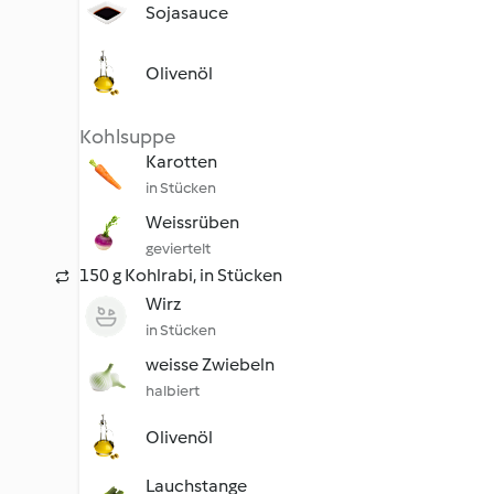
Sojasauce
Olivenöl
Kohlsuppe
Karotten
in Stücken
Weissrüben
geviertelt
150 g Kohlrabi, in Stücken
Wirz
in Stücken
weisse Zwiebeln
halbiert
Olivenöl
Lauchstange