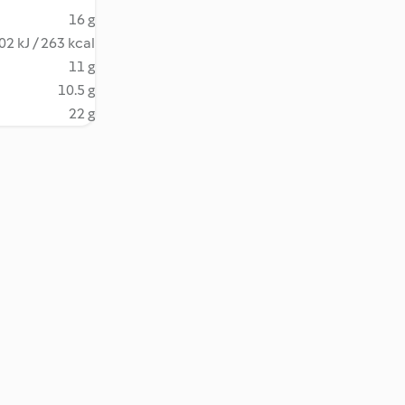
16 g
02 kJ / 263 kcal
11 g
10.5 g
22 g