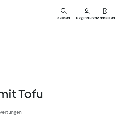
Springe
zum
Suchen
Registrieren
Anmelden
Hauptinha
mit Tofu
wertungen