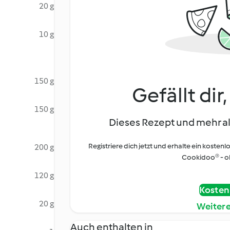
20 g
10 g
150 g
Gefällt dir
150 g
Dieses Rezept und mehr al
Registriere dich jetzt und erhalte ein kostenl
200 g
Cookidoo® - oh
120 g
Kostenl
20 g
Weiter
Auch enthalten in