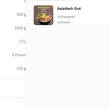
1
Asiatisch Gut
200 g
10 Rezepte
Schweiz
1000 g
1 TL
3 Prisen
250 g