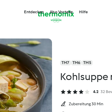
Entdecken
Abo Vorteile
Hilfe
TM7
TM6
TM5
Kohlsuppe 
4.2
32 Be
Zubereitung 30 Min