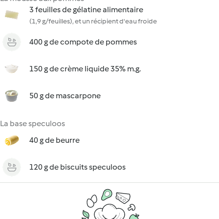
3 feuilles de gélatine alimentaire
(1,9 g/feuilles), et un récipient d'eau froide
400 g de compote de pommes
150 g de crème liquide 35% m.g.
50 g de mascarpone
La base speculoos
40 g de beurre
120 g de biscuits speculoos