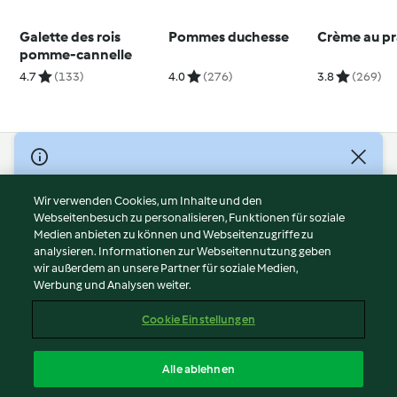
Galette des rois
Pommes duchesse
Crème au pr
pomme-cannelle
4.7
(133)
4.0
(276)
3.8
(269)
© Copyright 2026
Nutzungsbedingungen
Wir verwenden Cookies, um Inhalte und den
Webseitenbesuch zu personalisieren, Funktionen für soziale
Datenschutzrichtlinien
Medien anbieten zu können und Webseitenzugriffe zu
Disclaimer
analysieren. Informationen zur Webseitennutzung geben
Impressum
wir außerdem an unsere Partner für soziale Medien,
Werbung und Analysen weiter.
Cookies
Inhalt melden
Cookie Einstellungen
Abo kündigen
Vertrag widerrufen
Alle ablehnen
Erklärung zur Barrierefreiheit