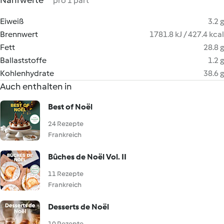
Nährwerte
pro 1 part
Eiweiß
3.2 g
Brennwert
1781.8 kJ / 427.4 kcal
Fett
28.8 g
Ballaststoffe
1.2 g
Kohlenhydrate
38.6 g
Auch enthalten in
Best of Noël
24 Rezepte
Frankreich
Bûches de Noël Vol. II
11 Rezepte
Frankreich
Desserts de Noël
10 Rezepte