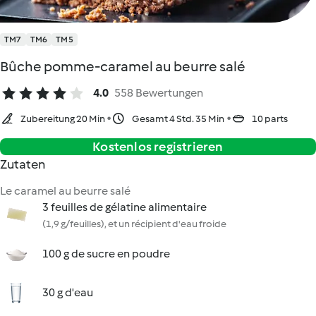
TM7
TM6
TM5
Bûche pomme-caramel au beurre salé
4.0
558 Bewertungen
Zubereitung 20 Min
Gesamt 4 Std. 35 Min
10 parts
Kostenlos registrieren
Zutaten
Le caramel au beurre salé
3 feuilles de gélatine alimentaire
(1,9 g/feuilles), et un récipient d'eau froide
100 g de sucre en poudre
30 g d'eau