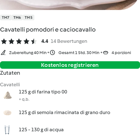
TM7
TM6
TM5
Cavatelli pomodori e caciocavallo
4.4
14 Bewertungen
Zubereitung 40 Min
Gesamt 1 Std. 30 Min
4 porzioni
Kostenlos registrieren
Zutaten
Cavatelli
125 g di farina tipo 00
+ q.b.
125 g di semola rimacinata di grano duro
125 - 130 g di acqua