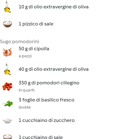
10 g di olio extravergine di oliva
1 pizzico di sale
Sugo pomodorini
50 g di cipolla
a pezzi
40 g di olio extravergine di oliva
350 g di pomodori ciliegino
in quarti
3 foglie di basilico fresco
lavate
1 cucchiaino di zucchero
1 cucchiaino di sale