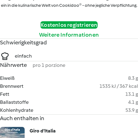
ein in die kulinarische Welt von Cookidoo® - ohne jegliche Verpflichtung.
Kostenlos registrieren
Weitere Informationen
Schwierigkeitsgrad
einfach
Nährwerte
pro 1 porzione
Eiweiß
8.3 g
Brennwert
1535 kJ / 367 kcal
Fett
13.1 g
Ballaststoffe
4.1 g
Kohlenhydrate
53.9 g
Auch enthalten in
Giro d'Italia