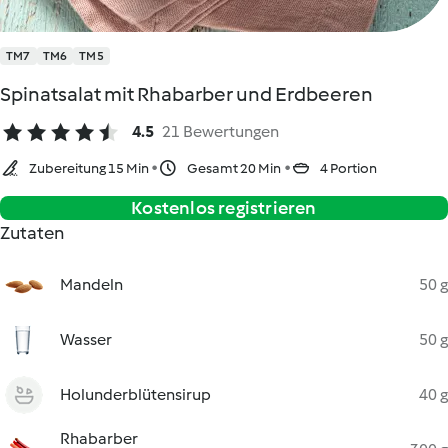
TM7
TM6
TM5
Spinatsalat mit Rhabarber und Erdbeeren
4.5
21 Bewertungen
Zubereitung 15 Min
Gesamt 20 Min
4 Portion
Kostenlos registrieren
Zutaten
Mandeln
50 g
Wasser
50 g
Holunderblütensirup
40 g
Rhabarber