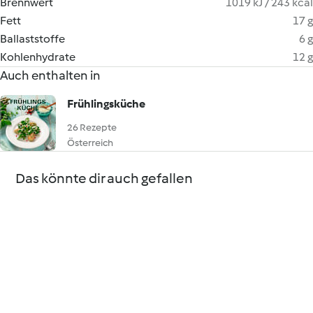
Brennwert
1019 kJ / 243 kcal
Fett
17 g
Ballaststoffe
6 g
Kohlenhydrate
12 g
Auch enthalten in
Frühlingsküche
26 Rezepte
Österreich
Das könnte dir auch gefallen