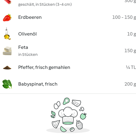
300 g
geschält, in Stücken (3-4 cm)
Erdbeeren
100 - 150 g
Olivenöl
10 g
Feta
150 g
in Stücken
Pfeffer, frisch gemahlen
¼ TL
Babyspinat, frisch
200 g