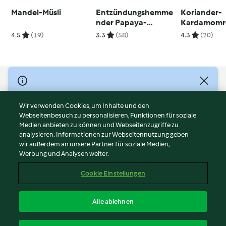
Mandel-Müsli
Entzündungshemme
Koriander-
nder Papaya-
Kardamomre
Kurkuma-Ingwer-
verlorenen 
4.5
(19)
3.3
(58)
4.3
(20)
Chia-Smoothie
© Copyright 2026
Nutzungsbedingungen
Wir verwenden Cookies, um Inhalte und den
Webseitenbesuch zu personalisieren, Funktionen für soziale
Datenschutzrichtlinien
Medien anbieten zu können und Webseitenzugriffe zu
Disclaimer
analysieren. Informationen zur Webseitennutzung geben
Impressum
wir außerdem an unsere Partner für soziale Medien,
Werbung und Analysen weiter.
Cookies
Inhalt melden
Cookie Einstellungen
Abo kündigen
Vertrag widerrufen
Alle ablehnen
Erklärung zur Barrierefreiheit