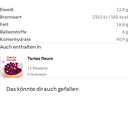
Eiweiß
12.8 g
Brennwert
2362 kJ / 565 kcal
Fett
16.8 g
Ballaststoffe
6 g
Kohlenhydrate
90.9 g
Auch enthalten in
Tartes fleurs
11 Rezepte
Frankreich
Das könnte dir auch gefallen