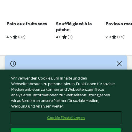
Pain aux fruits secs
Soufflé glacé à la
Pavlova ma
pêche
4.5
(87)
4.0
(1)
2.9
(16)
© Copyright 2026
Nutzungsbedingungen
Wir verwenden Cookies, um Inhalte und den
Webseitenbesuch zu personalisieren, Funktionen für soziale
Datenschutzrichtlinien
Medien anbieten zu können und Webseitenzugriffe zu
Disclaimer
analysieren. Informationen zur Webseitennutzung geben
Impressum
wir außerdem an unsere Partner für soziale Medien,
Werbung und Analysen weiter.
Cookies
Inhalt melden
Cookie Einstellungen
Abo kündigen
Vertrag widerrufen