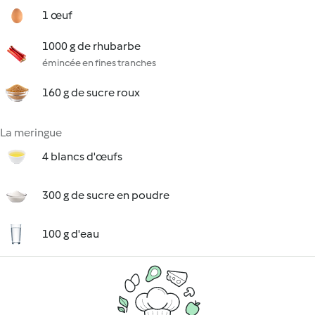
1 œuf
1000 g de rhubarbe
émincée en fines tranches
160 g de sucre roux
La meringue
4 blancs d'œufs
300 g de sucre en poudre
100 g d'eau