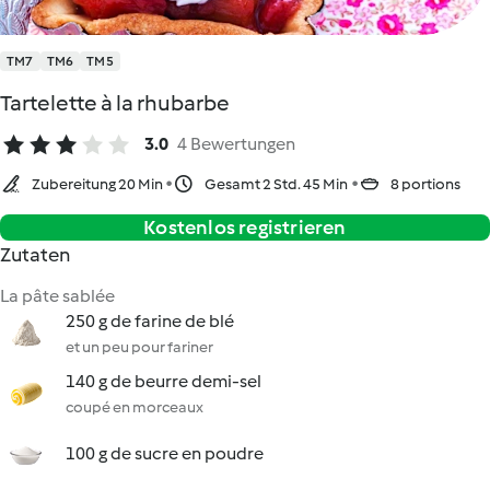
TM7
TM6
TM5
Tartelette à la rhubarbe
3.0
4 Bewertungen
Zubereitung 20 Min
Gesamt 2 Std. 45 Min
8 portions
Kostenlos registrieren
Zutaten
La pâte sablée
250 g de farine de blé
et un peu pour fariner
140 g de beurre demi-sel
coupé en morceaux
100 g de sucre en poudre