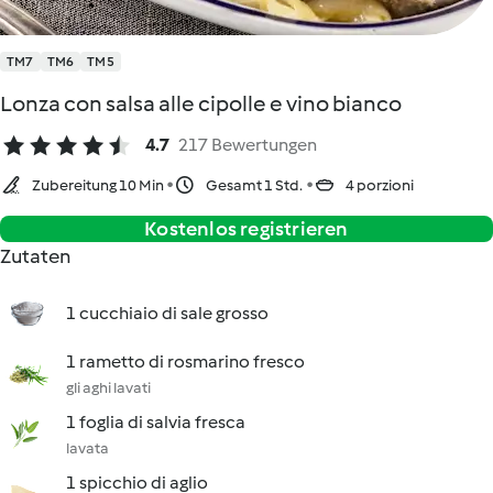
TM7
TM6
TM5
Lonza con salsa alle cipolle e vino bianco
4.7
217 Bewertungen
Zubereitung 10 Min
Gesamt 1 Std.
4 porzioni
Kostenlos registrieren
Zutaten
1 cucchiaio di sale grosso
1 rametto di rosmarino fresco
gli aghi lavati
1 foglia di salvia fresca
lavata
1 spicchio di aglio