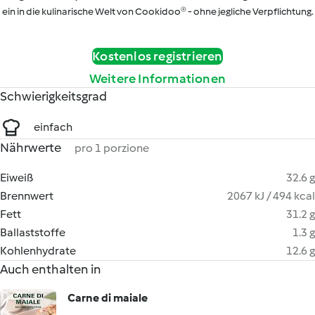
ein in die kulinarische Welt von Cookidoo® - ohne jegliche Verpflichtung.
Kostenlos registrieren
Weitere Informationen
Schwierigkeitsgrad
einfach
Nährwerte
pro 1 porzione
Eiweiß
32.6 g
Brennwert
2067 kJ / 494 kcal
Fett
31.2 g
Ballaststoffe
1.3 g
Kohlenhydrate
12.6 g
Auch enthalten in
Carne di maiale