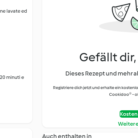
ine lavate ed
Gefällt dir
Dieses Rezept und mehr al
 20 minuti e
Registriere dich jetzt und erhalte ein kostenl
Cookidoo® - oh
Kostenl
Weiter
Auch enthalten in