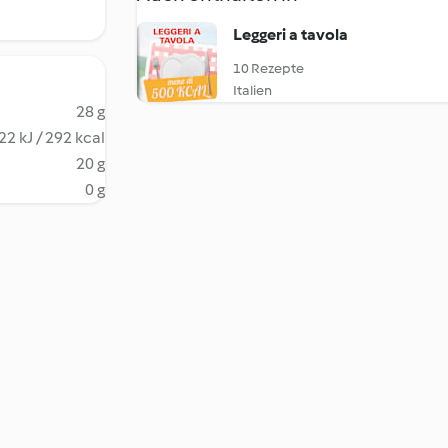
Leggeri a tavola
10 Rezepte
Italien
28 g
22 kJ / 292 kcal
20 g
0 g