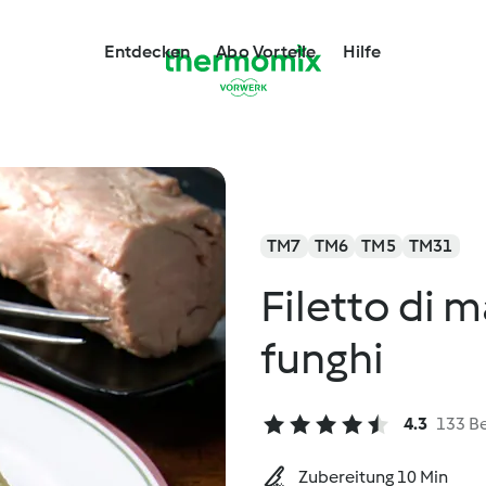
Entdecken
Abo Vorteile
Hilfe
TM7
TM6
TM5
TM31
Filetto di 
funghi
4.3
133 B
Zubereitung 10 Min