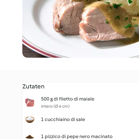
Zutaten
500 g di filetto di maiale
intero (Ø 6 cm)
1 cucchiaino di sale
1 pizzico di pepe nero macinato