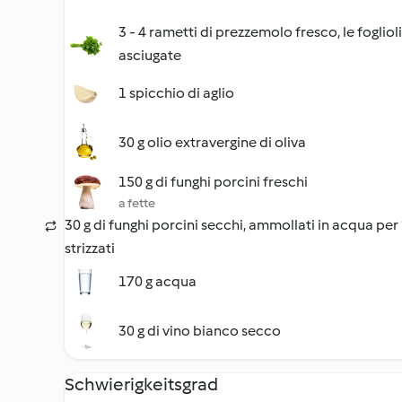
3 - 4 rametti di prezzemolo fresco, le fogliol
asciugate
1 spicchio di aglio
30 g olio extravergine di oliva
150 g di funghi porcini freschi
a fette
30 g di funghi porcini secchi, ammollati in acqua per
strizzati
170 g acqua
30 g di vino bianco secco
Schwierigkeitsgrad