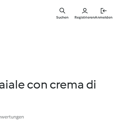
Springe
zum
Suchen
Registrieren
Anmelden
Hauptinha
maiale con crema di
ewertungen