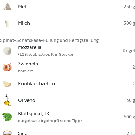
Mehl
250 g
Milch
300 g
Spinat-Schafskäse-Füllung und Fertigstellung
Mozzarella
1 Kugel
(125 g), abgetropft, in Stücken
Zwiebeln
2
halbiert
Knoblauchzehen
2
Olivenöl
30 g
Blattspinat, TK
600 g
aufgetaut, abgetropft (siehe Tipp)
Salz
2 TL