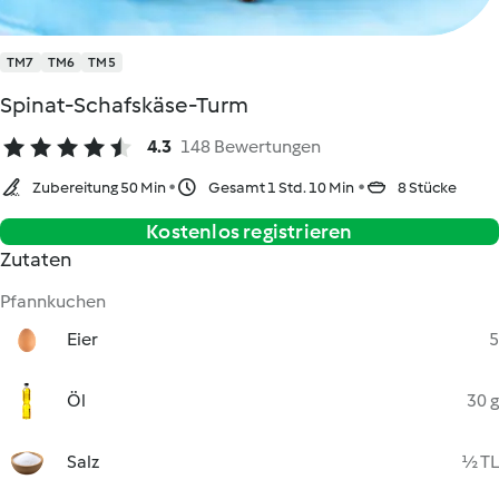
TM7
TM6
TM5
Spinat-Schafskäse-Turm
4.3
148 Bewertungen
Zubereitung 50 Min
Gesamt 1 Std. 10 Min
8 Stücke
Kostenlos registrieren
Zutaten
Pfannkuchen
Eier
5
Öl
30 g
Salz
½ TL