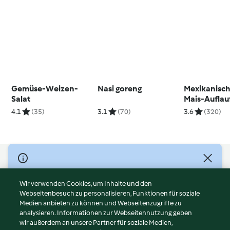
Gemüse-Weizen-
Nasi goreng
Mexikanische
Salat
Mais-Auflau
Polentakrus
4.1
(35)
3.1
(70)
3.6
(320)
© Copyright 2026
Nutzungsbedingungen
Wir verwenden Cookies, um Inhalte und den
Webseitenbesuch zu personalisieren, Funktionen für soziale
Datenschutzrichtlinien
Medien anbieten zu können und Webseitenzugriffe zu
Disclaimer
analysieren. Informationen zur Webseitennutzung geben
Impressum
wir außerdem an unsere Partner für soziale Medien,