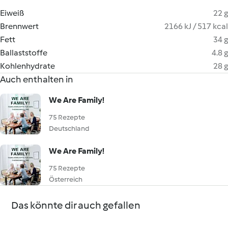
Eiweiß
22 g
Brennwert
2166 kJ / 517 kcal
Fett
34 g
Ballaststoffe
4.8 g
Kohlenhydrate
28 g
Auch enthalten in
We Are Family!
75 Rezepte
Deutschland
We Are Family!
75 Rezepte
Österreich
Das könnte dir auch gefallen