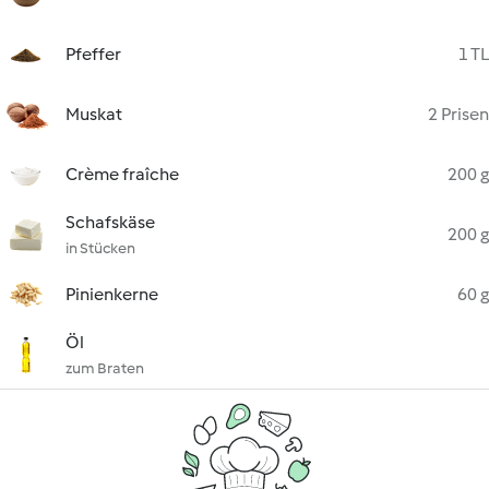
Pfeffer
1 TL
Muskat
2 Prisen
Crème fraîche
200 g
Schafskäse
200 g
in Stücken
Pinienkerne
60 g
Öl
zum Braten