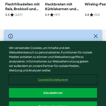
Fischfrikadellen mit
Hackbraten mit
Wirsing-Pas
Reis, Brokkoli und
Kürbiskernen und
Curry-Ingwer-Sauce
Kartoffel-Möhren-
3.5
(107)
3.9
(97)
3.8
(52)
Gemüse
© Copyright 2026
Nutzungsbedingungen
Wir verwenden Cookies, um Inhalte und den
Webseitenbesuch zu personalisieren, Funktionen für soziale
Datenschutzrichtlinien
Medien anbieten zu können und Webseitenzugriffe zu
Disclaimer
analysieren. Informationen zur Webseitennutzung geben
Impressum
wir außerdem an unsere Partner für soziale Medien,
Werbung und Analysen weiter.
Cookies
Inhalt melden
Cookie Einstellungen
Abo kündigen
Vertrag widerrufen
Alle ablehnen
Erklärung zur Barrierefreiheit