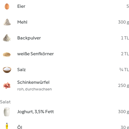
Eier
5
Mehl
300 g
Backpulver
1 TL
weiße Senfkörner
2 TL
Salz
¾ TL
Schinkenwürfel
250 g
roh, durchwachsen
Salat
Joghurt, 3,5% Fett
300 g
Öl
30 g