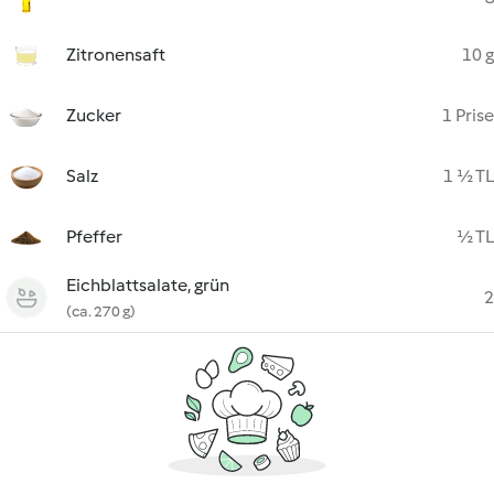
Zitronensaft
10 g
Zucker
1 Prise
Salz
1 ½ TL
Pfeffer
½ TL
Eichblattsalate, grün
2
(ca. 270 g)