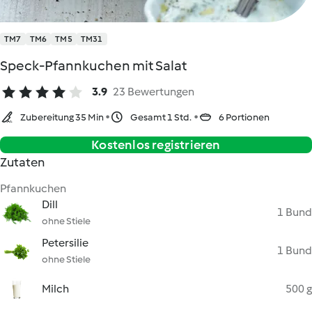
TM7
TM6
TM5
TM31
Speck-Pfannkuchen mit Salat
3.9
23 Bewertungen
Zubereitung 35 Min
Gesamt 1 Std.
6 Portionen
Kostenlos registrieren
Zutaten
Pfannkuchen
Dill
1 Bund
ohne Stiele
Petersilie
1 Bund
ohne Stiele
Milch
500 g