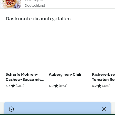
Deutschland
Das könnte dir auch gefallen
Scharfe Möhren-
Auberginen-Chili
Kichererbs
Cashew-Sauce mit
Tomaten Ro
Nudeln
3.3
(381)
4.0
(824)
4.2
(460)
© Copyright 2026