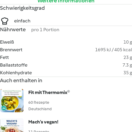
Weitere Informationen
Schwierigkeitsgrad
einfach
Nährwerte
pro 1 Portion
Eiweiß
10 g
Brennwert
1695 kJ / 405 kcal
Fett
23 g
Ballaststoffe
7.3 g
Kohlenhydrate
35 g
Auch enthalten in
Fit mit Thermomix®
60 Rezepte
Deutschland
Mach’s vegan!
11 Rezepte