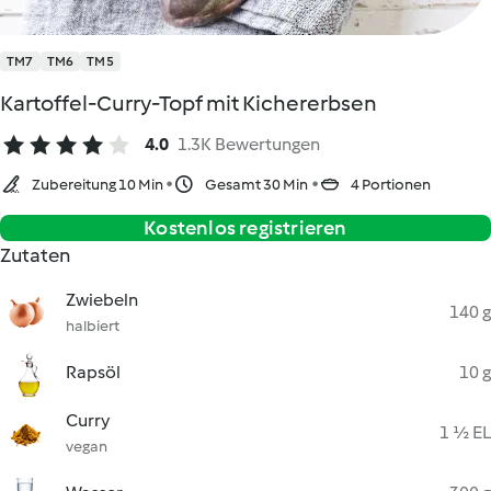
TM7
TM6
TM5
Kartoffel-Curry-Topf mit Kichererbsen
4.0
1.3K Bewertungen
Zubereitung 10 Min
Gesamt 30 Min
4 Portionen
Kostenlos registrieren
Zutaten
Zwiebeln
140 g
halbiert
Rapsöl
10 g
Curry
1 ½ EL
vegan