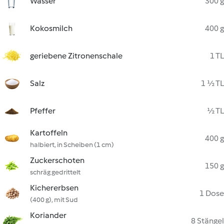
Wasser
300 g
Kokosmilch
400 g
geriebene Zitronenschale
1 TL
Salz
1 ½ TL
Pfeffer
½ TL
Kartoffeln
400 g
halbiert, in Scheiben (1 cm)
Zuckerschoten
150 g
schräg gedrittelt
Kichererbsen
1 Dose
(400 g), mit Sud
Koriander
8 Stängel