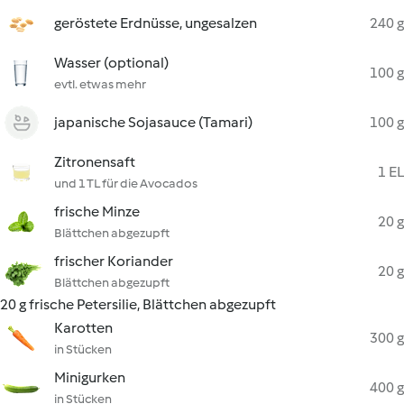
geröstete Erdnüsse, ungesalzen
240 g
Wasser (optional)
100 g
evtl. etwas mehr
japanische Sojasauce (Tamari)
100 g
Zitronensaft
1 EL
und 1 TL für die Avocados
frische Minze
20 g
Blättchen abgezupft
frischer Koriander
20 g
Blättchen abgezupft
20 g frische Petersilie, Blättchen abgezupft
Karotten
300 g
in Stücken
Minigurken
400 g
in Stücken