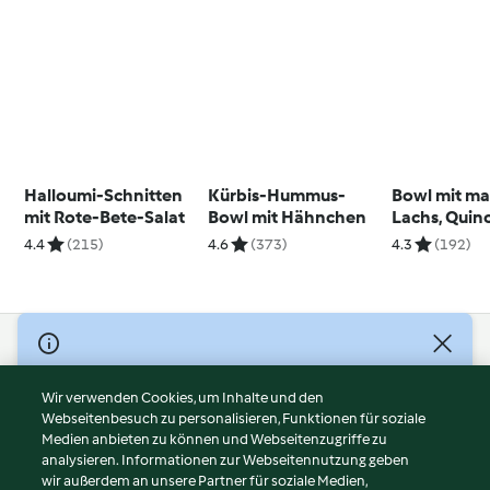
Halloumi-Schnitten
Kürbis-Hummus-
Bowl mit ma
mit Rote-Bete-Salat
Bowl mit Hähnchen
Lachs, Quin
schwarzen 
4.4
(215)
4.6
(373)
4.3
(192)
© Copyright 2026
Nutzungsbedingungen
Wir verwenden Cookies, um Inhalte und den
Webseitenbesuch zu personalisieren, Funktionen für soziale
Datenschutzrichtlinien
Medien anbieten zu können und Webseitenzugriffe zu
Disclaimer
analysieren. Informationen zur Webseitennutzung geben
Impressum
wir außerdem an unsere Partner für soziale Medien,