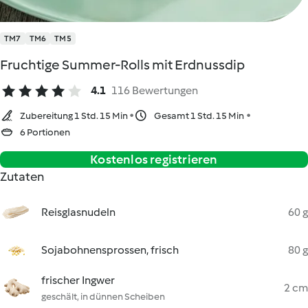
TM7
TM6
TM5
Fruchtige Summer-Rolls mit Erdnussdip
4.1
116 Bewertungen
Zubereitung 1 Std. 15 Min
Gesamt 1 Std. 15 Min
6 Portionen
Kostenlos registrieren
Zutaten
Reisglasnudeln
60 g
Sojabohnensprossen, frisch
80 g
frischer Ingwer
2 cm
geschält, in dünnen Scheiben