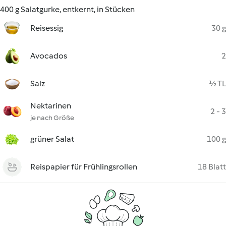
400 g Salatgurke, entkernt, in Stücken
Reisessig
30 g
Avocados
2
Salz
½ TL
Nektarinen
2 - 3
je nach Größe
grüner Salat
100 g
Reispapier für Frühlingsrollen
18 Blatt