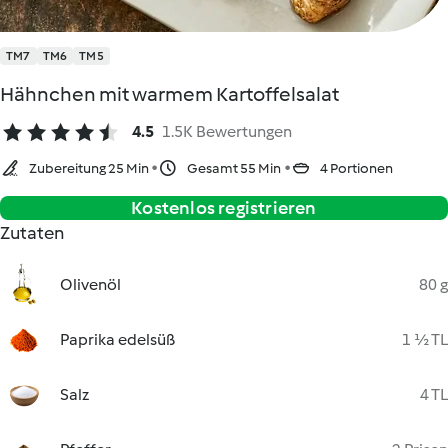
TM7
TM6
TM5
Hähnchen mit warmem Kartoffelsalat
4.5
1.5K Bewertungen
Zubereitung 25 Min
Gesamt 55 Min
4 Portionen
Kostenlos registrieren
Zutaten
Olivenöl
80 g
Paprika edelsüß
1 ½ TL
Salz
4 TL