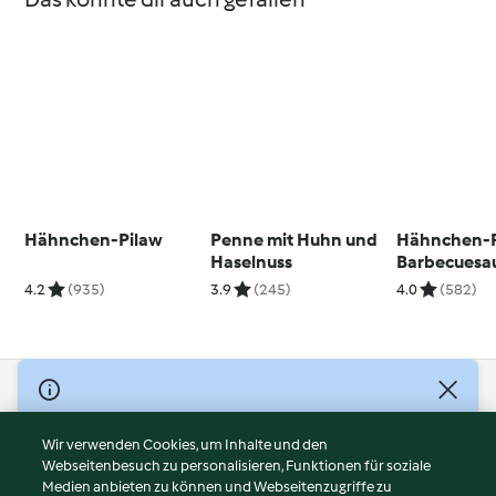
Hähnchen-Pilaw
Penne mit Huhn und
Hähnchen-P
Haselnuss
Barbecuesa
4.2
(935)
3.9
(245)
4.0
(582)
© Copyright 2026
Nutzungsbedingungen
Wir verwenden Cookies, um Inhalte und den
Webseitenbesuch zu personalisieren, Funktionen für soziale
Datenschutzrichtlinien
Medien anbieten zu können und Webseitenzugriffe zu