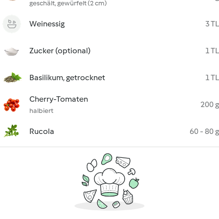
geschält, gewürfelt (2 cm)
Weinessig
3 TL
Zucker (optional)
1 TL
Basilikum, getrocknet
1 TL
Cherry-Tomaten
200 g
halbiert
Rucola
60 - 80 g