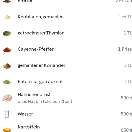
Pfeffer
2 Prisen
Knoblauch, gemahlen
1 ½ TL
getrockneter Thymian
1 TL
Cayenne-Pfeffer
1 Prise
gemahlener Koriander
1 TL
Petersilie, getrocknet
1 TL
Hähnchenbrust
800 g
ohne Haut, in Scheiben (2 cm)
Wasser
500 g
Kartoffeln
650 g