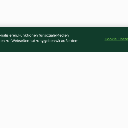
alisieren, Funktionen für soziale Medien
Cookie Einst
onen zur Webseitennutzung geben wir außerdem
antel
Albondigas (Hackbällchen)
Eier mit Thunfi
Bottarga
4.0
(136)
3.5
(11)