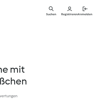
Springe
zum
Suchen
Registrieren
Anmelden
Hauptinha
e mit
ßchen
wertungen