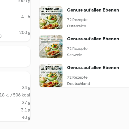
1000 g
Genuss auf allen Ebenen
4 - 6
72 Rezepte
Österreich
200 g
m)
Genuss auf allen Ebenen
72 Rezepte
Schweiz
Genuss auf allen Ebenen
72 Rezepte
Deutschland
24 g
18 kJ / 506 kcal
27 g
3.1 g
40 g