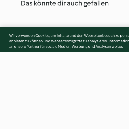
Das könnte dir auch gefallen
Wir verwenden Cookies, um Inhalte und den Webseitenbesuch zu person
anbieten zu können und Webseitenzugriffe zu analysieren. Informati
an unsere Partner für soziale Medien, Werbung und Analysen weiter.
Prosecco-Waffeln mit
Reh im Weißkohlm
Granatapfelsahne
4.5
(46)
3.9
(7)
© Copyright 2026