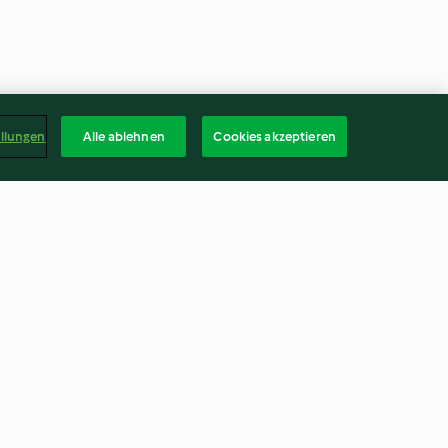
ellungen
Alle ablehnen
Cookies akzeptieren
schsauce und
Wildschwein-Ragout
4.2
(84)