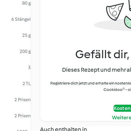
80 g
6 Stängel
25 g
Gefällt dir
200 g
3
Dieses Rezept und mehr al
2 TL
Registriere dich jetzt und erhalte ein kostenl
Cookidoo® - oh
2 Prisen
Kostenl
2 Prisen
Weiter
Auch enthalten in