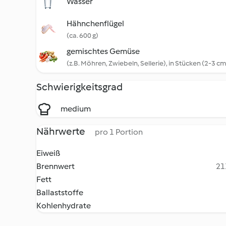
Wasser
Hähnchenflügel
(ca. 600 g)
gemischtes Gemüse
(z.B. Möhren, Zwiebeln, Sellerie), in Stücken (2-3 c
Schwierigkeitsgrad
medium
Nährwerte
pro 1 Portion
Eiweiß
Brennwert
21
Fett
Ballaststoffe
Kohlenhydrate