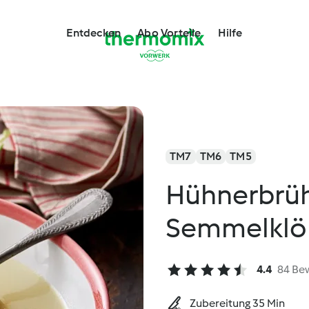
Entdecken
Abo Vorteile
Hilfe
TM7
TM6
TM5
Hühnerbrüh
Semmelklö
4.4
84 Be
Zubereitung 35 Min