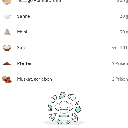
flüssige Hühnerbrühe
300 g
Sahne
20 g
Mehl
30 g
Salz
½ - 1 TL
Pfeffer
2 Prisen
Muskat, gerieben
2 Prisen