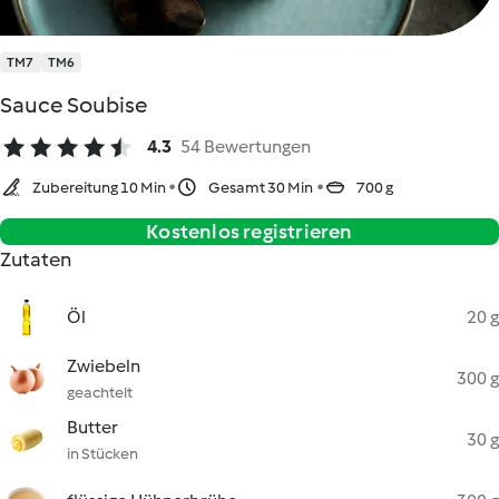
TM7
TM6
Sauce Soubise
4.3
54 Bewertungen
Zubereitung 10 Min
Gesamt 30 Min
700 g
Kostenlos registrieren
Zutaten
Öl
20 g
Zwiebeln
300 g
geachtelt
Butter
30 g
in Stücken