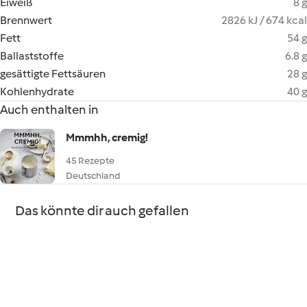
Eiweiß
8 g
Brennwert
2826 kJ / 674 kcal
Fett
54 g
Ballaststoffe
6.8 g
gesättigte Fettsäuren
28 g
Kohlenhydrate
40 g
Auch enthalten in
Mmmhh, cremig!
45 Rezepte
Deutschland
Das könnte dir auch gefallen