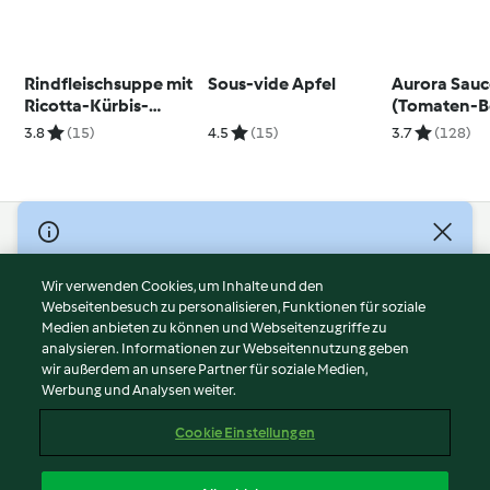
Rindfleischsuppe mit
Sous-vide Apfel
Aurora Sau
Ricotta-Kürbis-
(Tomaten-B
Ravioli
3.8
(15)
4.5
(15)
3.7
(128)
© Copyright 2026
Nutzungsbedingungen
Wir verwenden Cookies, um Inhalte und den
Webseitenbesuch zu personalisieren, Funktionen für soziale
Datenschutzrichtlinien
Medien anbieten zu können und Webseitenzugriffe zu
Disclaimer
analysieren. Informationen zur Webseitennutzung geben
Impressum
wir außerdem an unsere Partner für soziale Medien,
Werbung und Analysen weiter.
Cookies
Inhalt melden
Cookie Einstellungen
Abo kündigen
Vertrag widerrufen