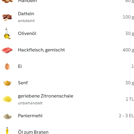
Mandeln
60 g
Datteln
100 g
entsteint
Olivenöl
30 g
Hackfleisch, gemischt
400 g
Ei
1
Senf
30 g
geriebene Zitronenschale
1 TL
unbehandelt
Paniermehl
2 - 3 EL
Öl zum Braten