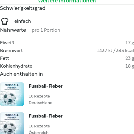
Weitere Informationen
Schwierigkeitsgrad
einfach
Nährwerte
pro 1 Portion
Eiweiß
17 g
Brennwert
1437 kJ / 343 kcal
Fett
23 g
Kohlenhydrate
18 g
Auch enthalten in
Fussball-Fieber
10 Rezepte
Deutschland
Fussball-Fieber
10 Rezepte
Österreich