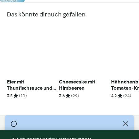
Das könnte dir auch gefallen
Eier mit
Cheesecake mit
Hähnchenbr
Thunfischsauce und
Himbeeren
Tomaten-Kr
Bottarga
Füllung
3.5
(11)
3.6
(29)
4.2
(24)
© Copyright 2026
Nutzungsbedingungen