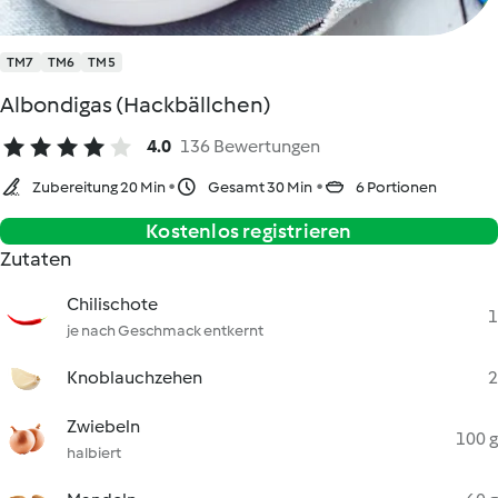
TM7
TM6
TM5
Albondigas (Hackbällchen)
4.0
136 Bewertungen
Zubereitung 20 Min
Gesamt 30 Min
6 Portionen
Kostenlos registrieren
Zutaten
Chilischote
1
je nach Geschmack entkernt
Knoblauchzehen
2
Zwiebeln
100 g
halbiert