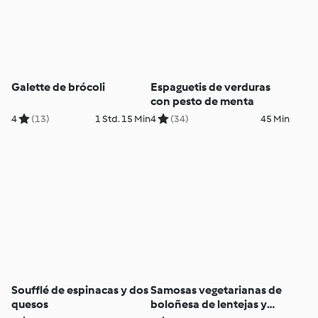
Galette de brócoli
Espaguetis de verduras
con pesto de menta
4
(13)
1 Std. 15 Min
4
(34)
45 Min
Soufflé de espinacas y dos
Samosas vegetarianas de
quesos
boloñesa de lentejas y