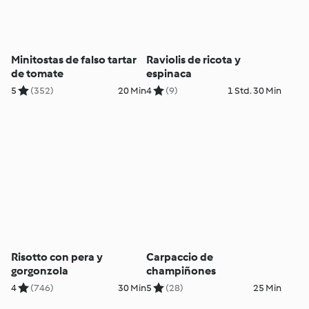
Minitostas de falso tartar
Raviolis de ricota y
de tomate
espinaca
5
(352)
20 Min
4
(9)
1 Std. 30 Min
Risotto con pera y
Carpaccio de
gorgonzola
champiñones
4
(746)
30 Min
5
(28)
25 Min