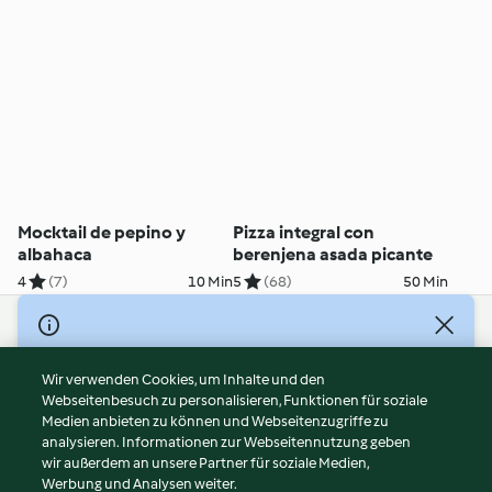
Mocktail de pepino y
Pizza integral con
albahaca
berenjena asada picante
4
(7)
10 Min
5
(68)
50 Min
© Copyright 2026
Nutzungsbedingungen
Wir verwenden Cookies, um Inhalte und den
Webseitenbesuch zu personalisieren, Funktionen für soziale
Datenschutzrichtlinien
Medien anbieten zu können und Webseitenzugriffe zu
Disclaimer
analysieren. Informationen zur Webseitennutzung geben
Impressum
wir außerdem an unsere Partner für soziale Medien,
Werbung und Analysen weiter.
Cookies