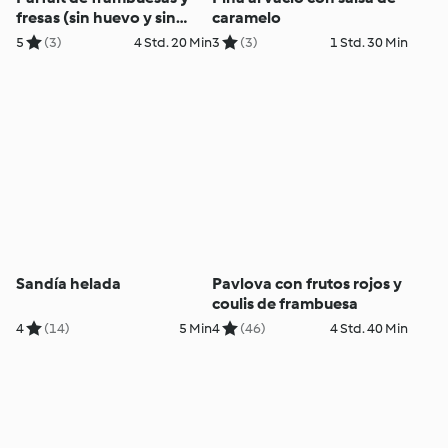
fresas (sin huevo y sin
caramelo
lácteos)
5
(3)
4 Std. 20 Min
3
(3)
1 Std. 30 Min
Sandía helada
Pavlova con frutos rojos y
coulis de frambuesa
4
(14)
5 Min
4
(46)
4 Std. 40 Min