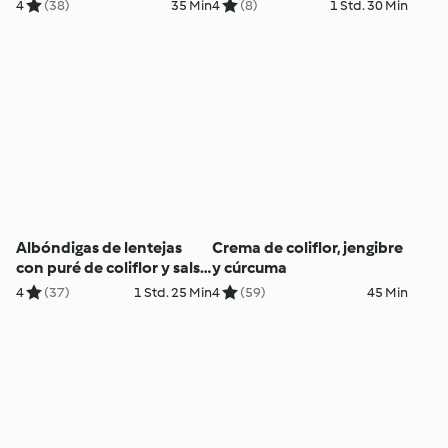
berenjena
4
(38)
35 Min
4
(8)
1 Std. 30 Min
Albóndigas de lentejas
Crema de coliflor, jengibre
con puré de coliflor y salsa
y cúrcuma
(sin gluten, sin huevo, sin
4
(37)
1 Std. 25 Min
4
(59)
45 Min
lácteos)