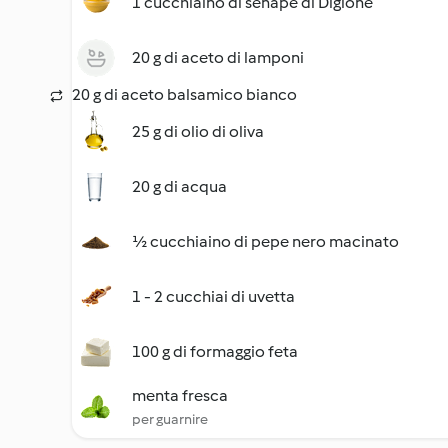
1 cucchiaino di senape di Digione
20 g di aceto di lamponi
20 g di aceto balsamico bianco
25 g di olio di oliva
20 g di acqua
½ cucchiaino di pepe nero macinato
1 - 2 cucchiai di uvetta
100 g di formaggio feta
menta fresca
per guarnire