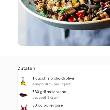
Zutaten
1 cucchiaio olio di oliva
e un po' di più per ungere
380 g di melanzane
a cubetti (1-2 cm)
80 g cipolle rosse