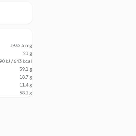
1932.5 mg
21 g
90 kJ / 643 kcal
39.1 g
18.7 g
11.4 g
58.1 g