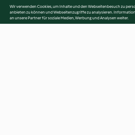
Wir verwenden Cookies, um Inhalte und den Webseitenbesuch zu person
anbieten zu können und Webseitenzugriffe zu analysieren. Informati
an unsere Partner für soziale Medien, Werbung und Analysen weiter.
Torta salata ai piselli
Strudel di couscous
con salsa allo yogu
4.0
(5)
5.0
(1)
© Copyright 2026
Nutzungsbedingungen
Datenschutzrichtlinien