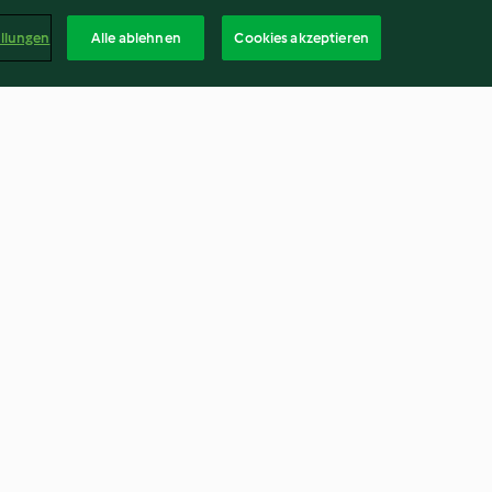
ellungen
Alle ablehnen
Cookies akzeptieren
s con tofu
Risotto di farro con
aci e
barbabietola
4.9
(12)
Deuts
kündigen
Vertrag widerrufen