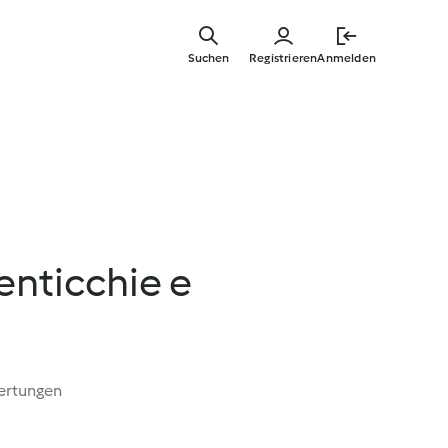
Springe
zum
Suchen
Registrieren
Anmelden
Hauptinha
lenticchie e
ertungen