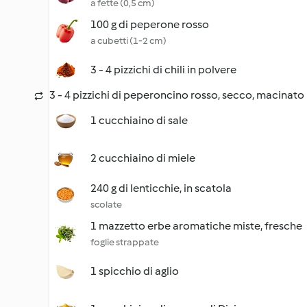
a fette (0,5 cm)
100 g di peperone rosso
a cubetti (1-2 cm)
3 - 4 pizzichi di chili in polvere
3 - 4 pizzichi di peperoncino rosso, secco, macinato
1 cucchiaino di sale
2 cucchiaino di miele
240 g di lenticchie, in scatola
scolate
1 mazzetto erbe aromatiche miste, fresche
foglie strappate
1 spicchio di aglio