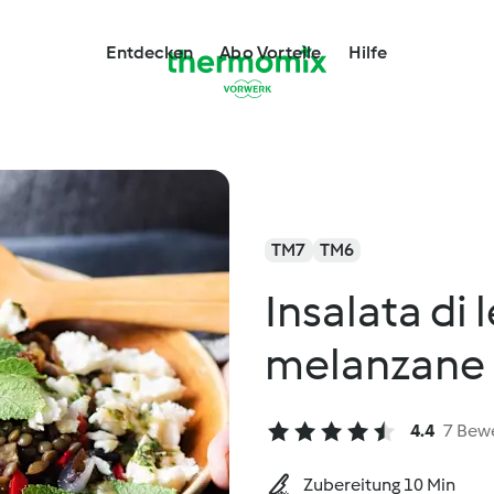
Entdecken
Abo Vorteile
Hilfe
TM7
TM6
Insalata di 
melanzane
4.4
7 Bew
Zubereitung 10 Min