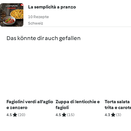
La semplicità a pranzo
10 Rezepte
Schweiz
Das könnte dir auch gefallen
Fagiolini verdi all'aglio
Zuppa di lenticchie e
Torta salata
e zenzero
fagioli
trita e carot
4.5
(20)
4.5
(15)
4.3
(3)