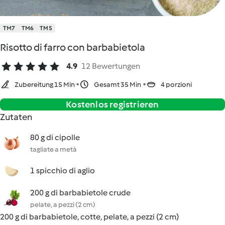
TM7
TM6
TM5
Risotto di farro con barbabietola
4.9
12 Bewertungen
Zubereitung 15 Min
Gesamt 35 Min
4 porzioni
Kostenlos registrieren
Zutaten
80 g di cipolle
tagliate a metà
1 spicchio di aglio
200 g di barbabietole crude
pelate, a pezzi (2 cm)
200 g di barbabietole, cotte, pelate, a pezzi (2 cm)