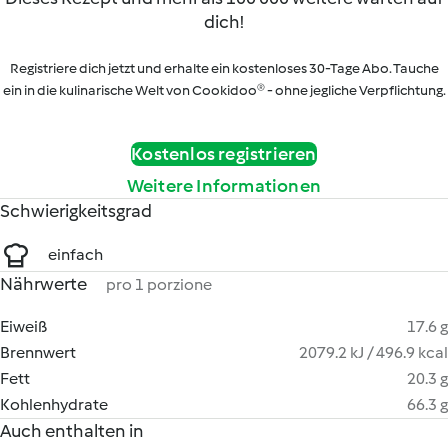
dich!
Registriere dich jetzt und erhalte ein kostenloses 30-Tage Abo. Tauche
ein in die kulinarische Welt von Cookidoo® - ohne jegliche Verpflichtung.
Kostenlos registrieren
Weitere Informationen
Schwierigkeitsgrad
einfach
Nährwerte
pro 1 porzione
Eiweiß
17.6 g
Brennwert
2079.2 kJ / 496.9 kcal
Fett
20.3 g
Kohlenhydrate
66.3 g
Auch enthalten in