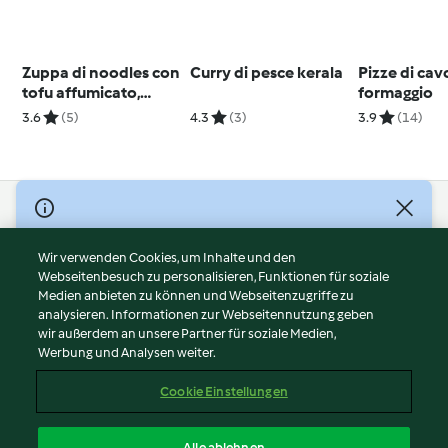
Zuppa di noodles con
Curry di pesce kerala
Pizze di cav
tofu affumicato,
formaggio
spinaci e champignon
3.6
(5)
4.3
(3)
3.9
(14)
© Copyright 2026
Nutzungsbedingungen
Wir verwenden Cookies, um Inhalte und den
Webseitenbesuch zu personalisieren, Funktionen für soziale
Datenschutzrichtlinien
Medien anbieten zu können und Webseitenzugriffe zu
Disclaimer
analysieren. Informationen zur Webseitennutzung geben
Impressum
wir außerdem an unsere Partner für soziale Medien,
Werbung und Analysen weiter.
Cookies
Inhalt melden
Cookie Einstellungen
Abo kündigen
Vertrag widerrufen
Alle ablehnen