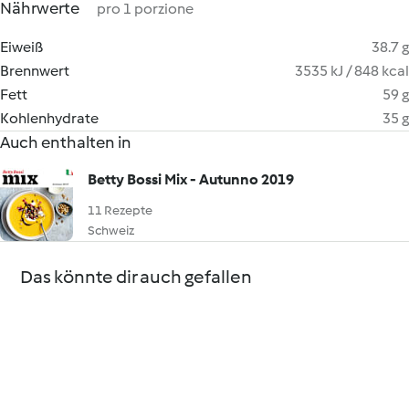
Nährwerte
pro 1 porzione
Eiweiß
38.7 g
Brennwert
3535 kJ / 848 kcal
Fett
59 g
Kohlenhydrate
35 g
Auch enthalten in
Betty Bossi Mix - Autunno 2019
11 Rezepte
Schweiz
Das könnte dir auch gefallen