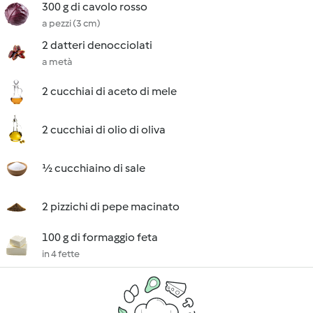
300 g di cavolo rosso
a pezzi (3 cm)
2 datteri denocciolati
a metà
2 cucchiai di aceto di mele
2 cucchiai di olio di oliva
½ cucchiaino di sale
2 pizzichi di pepe macinato
100 g di formaggio feta
in 4 fette