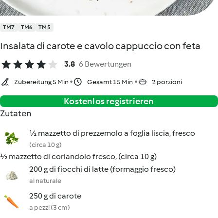
TM7
TM6
TM5
Insalata di carote e cavolo cappuccio con feta
3.8
6 Bewertungen
Zubereitung 5 Min
Gesamt 15 Min
2 porzioni
Kostenlos registrieren
Zutaten
½ mazzetto di prezzemolo a foglia liscia, fresco
(circa 10 g)
½ mazzetto di coriandolo fresco, (circa 10 g)
200 g di fiocchi di latte (formaggio fresco)
al naturale
250 g di carote
a pezzi (3 cm)