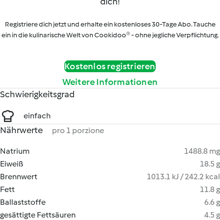
dich!
Registriere dich jetzt und erhalte ein kostenloses 30-Tage Abo. Tauche
ein in die kulinarische Welt von Cookidoo® - ohne jegliche Verpflichtung.
Kostenlos registrieren
Weitere Informationen
Schwierigkeitsgrad
einfach
Nährwerte
pro 1 porzione
Natrium
1488.8 mg
Eiweiß
18.5 g
Brennwert
1013.1 kJ / 242.2 kcal
Fett
11.8 g
Ballaststoffe
6.6 g
gesättigte Fettsäuren
4.5 g