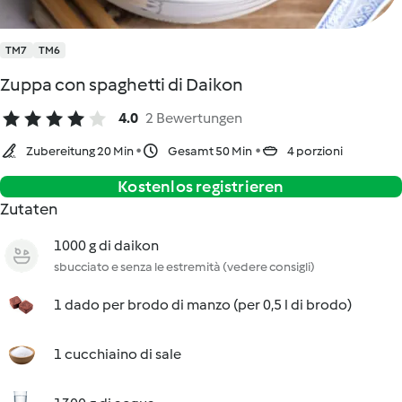
TM7
TM6
Zuppa con spaghetti di Daikon
4.0
2 Bewertungen
Zubereitung 20 Min
Gesamt 50 Min
4 porzioni
Kostenlos registrieren
Zutaten
1000 g di daikon
sbucciato e senza le estremità (vedere consigli)
1 dado per brodo di manzo (per 0,5 l di brodo)
1 cucchiaino di sale