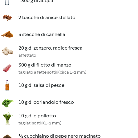
1300 g di acqua
2 bacche di anice stellato
3 stecche di cannella
20 g di zenzero, radice fresca
affettato
300 g di filetto di manzo
tagliato a fette sottili (circa 1-2 mm)
10 g di salsa di pesce
10 g di coriandolo fresco
10 g di cipollotto
tagliati sottili (1-2 mm)
½ cucchiaino di pepe nero macinato