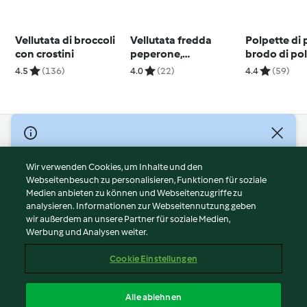
Vellutata di broccoli
Vellutata fredda
Polpette di
con crostini
peperone,
brodo di pol
melanzana e curry
4.5
(136)
4.0
(22)
4.4
(59)
© Copyright 2026
Nutzungsbedingungen
Wir verwenden Cookies, um Inhalte und den
Webseitenbesuch zu personalisieren, Funktionen für soziale
Datenschutzrichtlinien
Medien anbieten zu können und Webseitenzugriffe zu
Disclaimer
analysieren. Informationen zur Webseitennutzung geben
Impressum
wir außerdem an unsere Partner für soziale Medien,
Werbung und Analysen weiter.
Cookies
Inhalt melden
Cookie Einstellungen
Abo kündigen
Vertrag widerrufen
Alle ablehnen