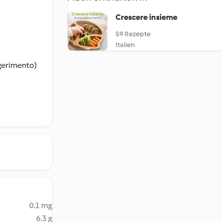
Crescere insieme
59 Rezepte
Italien
ggerimento)
0.1 mg
6.3 g