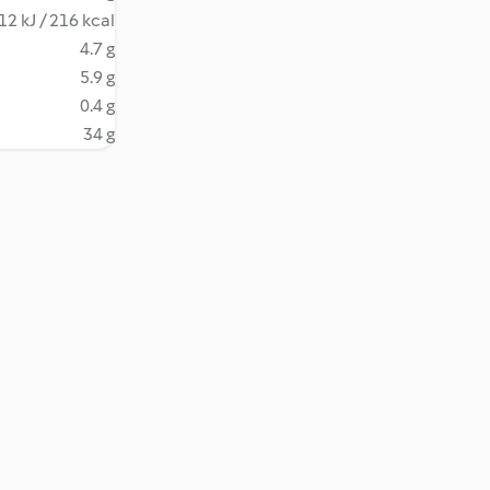
12 kJ / 216 kcal
4.7 g
5.9 g
0.4 g
34 g