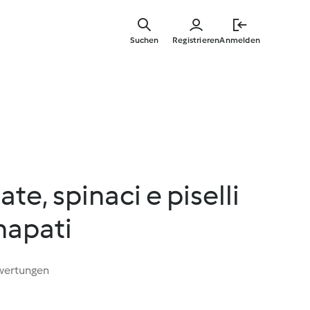
Springe
zum
Suchen
Registrieren
Anmelden
Hauptinha
ate, spinaci e piselli
hapati
wertungen