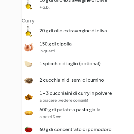
10 g di olio extravergine di oliva
+ q.b.
Curry
20 g di olio extravergine di oliva
150 g di cipolla
in quarti
1 spicchio di aglio (optional)
2 cucchiaini di semi di cumino
1 - 3 cucchiaini di curry in polvere
a piacere (vedere consigli)
600 g di patate a pasta gialla
a pezzi 3 cm
60 g di concentrato di pomodoro