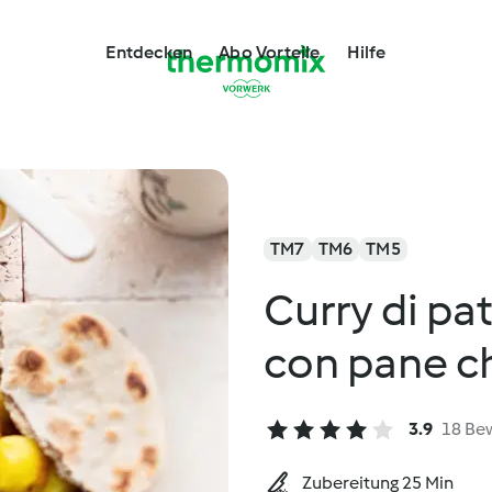
Entdecken
Abo Vorteile
Hilfe
TM7
TM6
TM5
Curry di pat
con pane c
3.9
18 Be
Zubereitung 25 Min