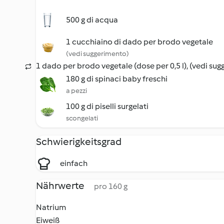
500 g di acqua
1 cucchiaino di dado per brodo vegetale
(vedi suggerimento)
1 dado per brodo vegetale (dose per 0,5 l), (vedi su
180 g di spinaci baby freschi
a pezzi
100 g di piselli surgelati
scongelati
Schwierigkeitsgrad
einfach
Nährwerte
pro 160 g
Natrium
Eiweiß