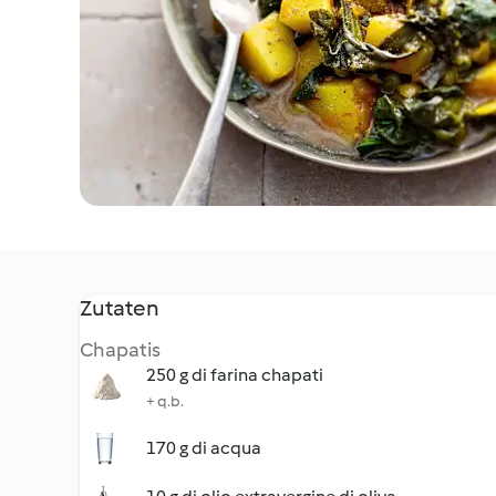
Zutaten
Chapatis
250 g di farina chapati
+ q.b.
170 g di acqua