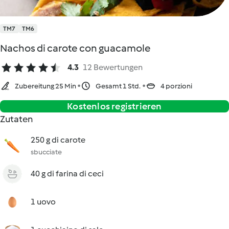
TM7
TM6
Nachos di carote con guacamole
4.3
12 Bewertungen
Zubereitung 25 Min
Gesamt 1 Std.
4 porzioni
Kostenlos registrieren
Zutaten
250 g di carote
sbucciate
40 g di farina di ceci
1 uovo