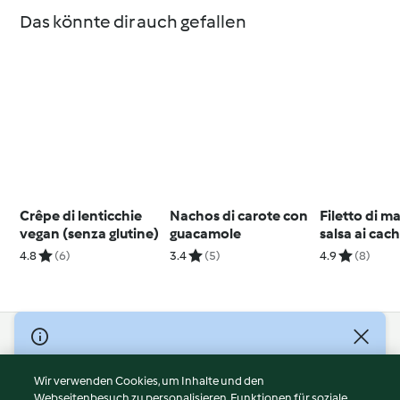
Das könnte dir auch gefallen
Crêpe di lenticchie
Nachos di carote con
Filetto di m
vegan (senza glutine)
guacamole
salsa ai cach
4.8
(6)
3.4
(5)
4.9
(8)
© Copyright 2026
Nutzungsbedingungen
Wir verwenden Cookies, um Inhalte und den
Webseitenbesuch zu personalisieren, Funktionen für soziale