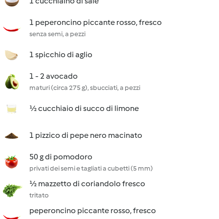
1 cucchiaino di sale
1 peperoncino piccante rosso, fresco
senza semi, a pezzi
1 spicchio di aglio
1 - 2 avocado
maturi (circa 275 g), sbucciati, a pezzi
½ cucchiaio di succo di limone
1 pizzico di pepe nero macinato
50 g di pomodoro
privati dei semi e tagliati a cubetti (5 mm)
½ mazzetto di coriandolo fresco
tritato
peperoncino piccante rosso, fresco