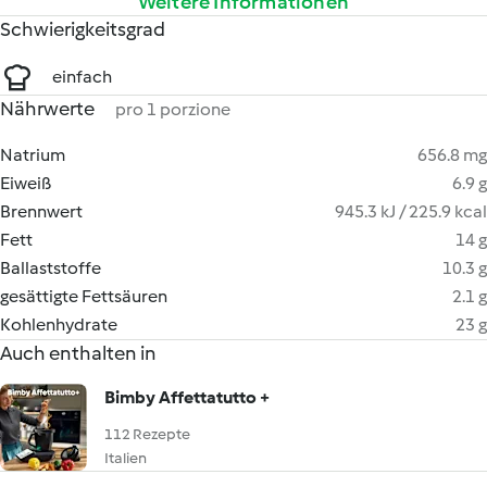
Weitere Informationen
Schwierigkeitsgrad
einfach
Nährwerte
pro 1 porzione
Natrium
656.8 mg
Eiweiß
6.9 g
Brennwert
945.3 kJ / 225.9 kcal
Fett
14 g
Ballaststoffe
10.3 g
gesättigte Fettsäuren
2.1 g
Kohlenhydrate
23 g
Auch enthalten in
Bimby Affettatutto +
112 Rezepte
Italien