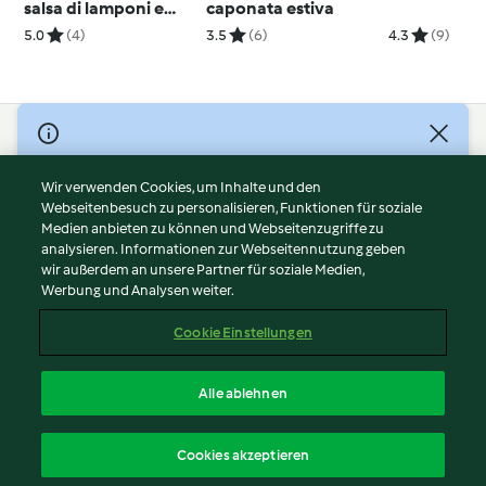
salsa di lamponi e
caponata estiva
cioccolato fondente
5.0
(4)
3.5
(6)
4.3
(9)
© Copyright 2026
Nutzungsbedingungen
Wir verwenden Cookies, um Inhalte und den
Webseitenbesuch zu personalisieren, Funktionen für soziale
Datenschutzrichtlinien
Medien anbieten zu können und Webseitenzugriffe zu
Disclaimer
analysieren. Informationen zur Webseitennutzung geben
Impressum
wir außerdem an unsere Partner für soziale Medien,
Werbung und Analysen weiter.
Cookies
Inhalt melden
Cookie Einstellungen
Abo kündigen
Vertrag widerrufen
Alle ablehnen
Erklärung zur Barrierefreiheit
Deutsch
Cookies akzeptieren