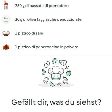
250 g di passata di pomodoro
30 g di olive taggiasche denocciolate
1 pizzico di sale
1 pizzico di peperoncino in polvere
Gefällt dir, was du siehst?