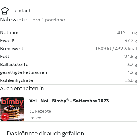
einfach
Nährwerte
pro 1 porzione
Natrium
412.1 mg
Eiweiß
37.2 g
Brennwert
1809 kJ / 432.3 kcal
Fett
24.8 g
Ballaststoffe
3.7 g
gesättigte Fettsäuren
4.2 g
Kohlenhydrate
13.6 g
Auch enthalten in
Voi...Noi...Bimby® - Settembre 2023
31 Rezepte
Italien
Das könnte dir auch gefallen