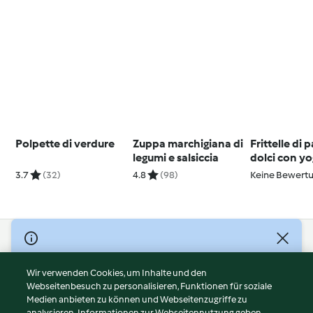
Polpette di verdure
Zuppa marchigiana di
Frittelle di 
legumi e salsiccia
dolci con yo
greco e sal
3.7
(32)
4.8
(98)
Keine Bewert
affumicato
© Copyright 2026
Nutzungsbedingungen
Wir verwenden Cookies, um Inhalte und den
Webseitenbesuch zu personalisieren, Funktionen für soziale
Datenschutzrichtlinien
Medien anbieten zu können und Webseitenzugriffe zu
Disclaimer
analysieren. Informationen zur Webseitennutzung geben