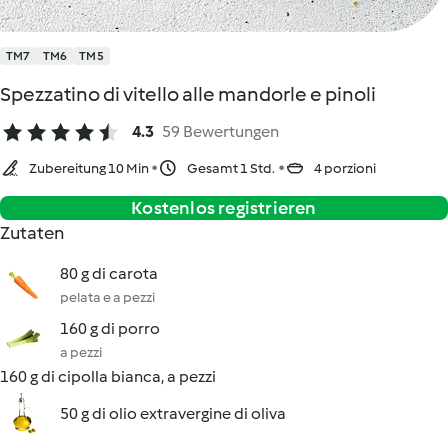
TM7
TM6
TM5
Spezzatino di vitello alle mandorle e pinoli
4.3
59 Bewertungen
Zubereitung 10 Min
Gesamt 1 Std.
4 porzioni
Kostenlos registrieren
Zutaten
80 g di carota
pelata e a pezzi
160 g di porro
a pezzi
160 g di cipolla bianca, a pezzi
50 g di olio extravergine di oliva