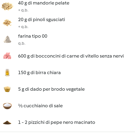
40 g di mandorle pelate
+ q.b.
20 g di pinoli sgusciati
+ q.b.
farina tipo 00
q.b.
600 g di bocconcini di carne di vitello senza nervi
150 g di birra chiara
5 g di dado per brodo vegetale
½ cucchiaino di sale
1 - 2 pizzichi di pepe nero macinato