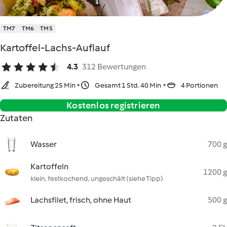
TM7
TM6
TM5
Kartoffel-Lachs-Auflauf
4.3
312 Bewertungen
Zubereitung 25 Min
Gesamt 1 Std. 40 Min
4 Portionen
Kostenlos registrieren
Zutaten
Wasser
700 g
Kartoffeln
1200 g
klein, festkochend, ungeschält (siehe Tipp)
Lachsfilet, frisch, ohne Haut
500 g