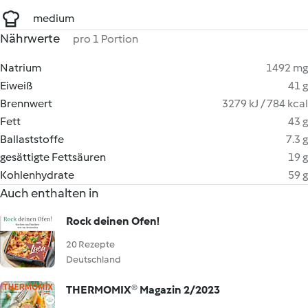
medium
Nährwerte
pro 1 Portion
Natrium
1492 mg
Eiweiß
41 g
Brennwert
3279 kJ / 784 kcal
Fett
43 g
Ballaststoffe
7.3 g
gesättigte Fettsäuren
19 g
Kohlenhydrate
59 g
Auch enthalten in
Rock deinen Ofen!
20 Rezepte
Deutschland
THERMOMIX® Magazin 2/2023