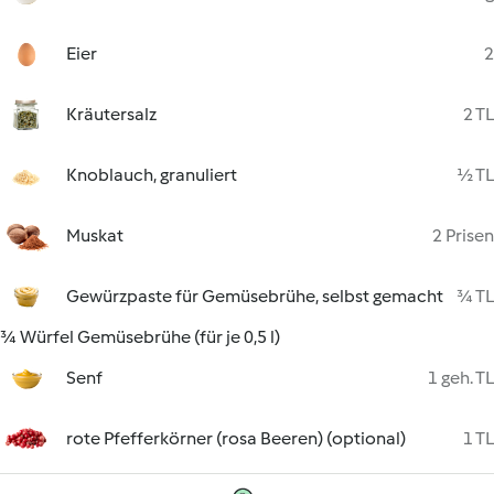
Eier
2
Kräutersalz
2 TL
Knoblauch, granuliert
½ TL
Muskat
2 Prisen
Gewürzpaste für Gemüsebrühe, selbst gemacht
¾ TL
¾ Würfel Gemüsebrühe (für je 0,5 l)
Senf
1 geh. TL
rote Pfefferkörner (rosa Beeren) (optional)
1 TL