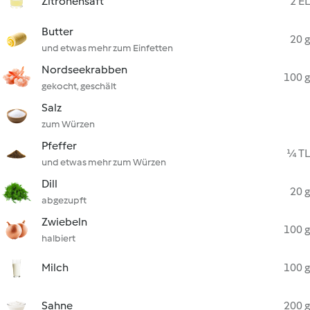
Zitronensaft
2 EL
Butter
20 g
und etwas mehr zum Einfetten
Nordseekrabben
100 g
gekocht, geschält
Salz
zum Würzen
Pfeffer
¼ TL
und etwas mehr zum Würzen
Dill
20 g
abgezupft
Zwiebeln
100 g
halbiert
Milch
100 g
Sahne
200 g