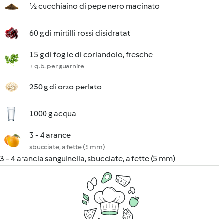
½ cucchiaino di pepe nero macinato
60 g di mirtilli rossi disidratati
15 g di foglie di coriandolo, fresche
+ q.b. per guarnire
250 g di orzo perlato
1000 g acqua
3 - 4 arance
sbucciate, a fette (5 mm)
3 - 4 arancia sanguinella, sbucciate, a fette (5 mm)