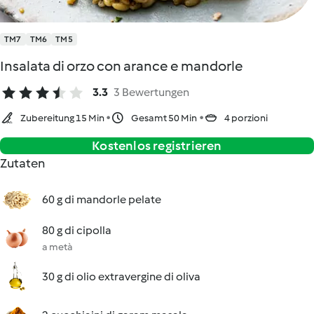
TM7
TM6
TM5
Insalata di orzo con arance e mandorle
3.3
3 Bewertungen
Zubereitung 15 Min
Gesamt 50 Min
4 porzioni
Kostenlos registrieren
Zutaten
60 g di mandorle pelate
80 g di cipolla
a metà
30 g di olio extravergine di oliva