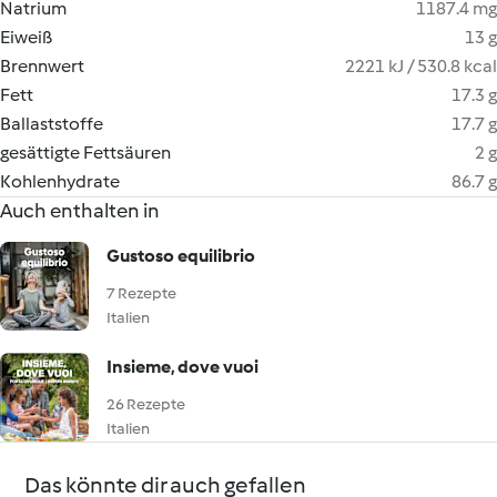
Natrium
1187.4 mg
Eiweiß
13 g
Brennwert
2221 kJ / 530.8 kcal
Fett
17.3 g
Ballaststoffe
17.7 g
gesättigte Fettsäuren
2 g
Kohlenhydrate
86.7 g
Auch enthalten in
Gustoso equilibrio
7 Rezepte
Italien
Insieme, dove vuoi
26 Rezepte
Italien
Das könnte dir auch gefallen