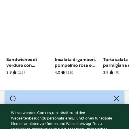
Sandwiches di
Insalata di gamberi,
Torta salata 
verdure con
pompelmo rosa e
parmigiana 
formaggio fresco
finocchi
melanzane 
3.9
(16)
4.0
(15)
3.9
(9)
glutine)
© Copyright 2026
Nutzungsbedingungen
Wir verwenden Cookies, um Inhalte und den
Webseitenbesuch zu personalisieren, Funktionen für soziale
Datenschutzrichtlinien
Medien anbieten zu können und Webseitenzugriffe zu
Disclaimer