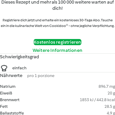
Dieses Rezept und mehr als 100 000 weitere warten auf
dich!
Registriere dich jetzt und erhalte ein kostenloses 30-Tage Abo. Tauche
ein in die kulinarische Welt von Cookidoo® - ohne jegliche Verpflichtung.
Kostenlos registrieren
Weitere Informationen
Schwierigkeitsgrad
einfach
Nährwerte
pro 1 porzione
Natrium
896.7 mg
Eiweiß
20 g
Brennwert
1853 kJ / 442.8 kcal
Fett
28.5 g
Ballaststoffe
4.9 g