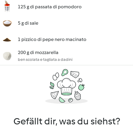
125 g di passata di pomodoro
5 g di sale
1 pizzico di pepe nero macinato
200 g di mozzarella
ben scolata e tagliata a dadini
Gefällt dir, was du siehst?