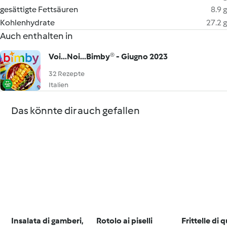
gesättigte Fettsäuren
8.9 g
Kohlenhydrate
27.2 g
Auch enthalten in
Voi...Noi...Bimby® - Giugno 2023
32 Rezepte
Italien
Das könnte dir auch gefallen
Insalata di gamberi,
Rotolo ai piselli
Frittelle di 