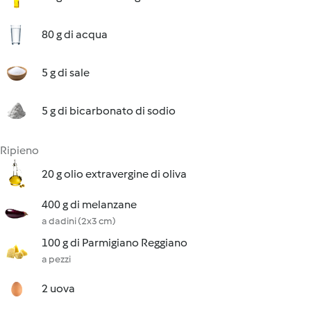
80 g di acqua
5 g di sale
5 g di bicarbonato di sodio
Ripieno
20 g olio extravergine di oliva
400 g di melanzane
a dadini (2x3 cm)
100 g di Parmigiano Reggiano
a pezzi
2 uova