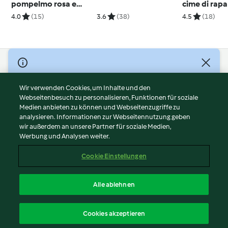
pompelmo rosa e
cime di rapa
finocchi
4.0
(15)
3.6
(38)
4.5
(18)
© Copyright 2026
Nutzungsbedingungen
Wir verwenden Cookies, um Inhalte und den
Webseitenbesuch zu personalisieren, Funktionen für soziale
Datenschutzrichtlinien
Medien anbieten zu können und Webseitenzugriffe zu
Disclaimer
analysieren. Informationen zur Webseitennutzung geben
Impressum
wir außerdem an unsere Partner für soziale Medien,
Werbung und Analysen weiter.
Cookies
Inhalt melden
Cookie Einstellungen
Abo kündigen
Vertrag widerrufen
Alle ablehnen
Erklärung zur Barrierefreiheit
Deutsch
Cookies akzeptieren