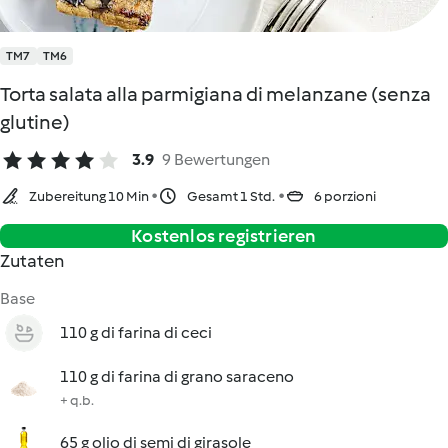
TM7
TM6
Torta salata alla parmigiana di melanzane (senza
glutine)
3.9
9 Bewertungen
Zubereitung 10 Min
Gesamt 1 Std.
6 porzioni
Kostenlos registrieren
Zutaten
Base
110 g di farina di ceci
110 g di farina di grano saraceno
+ q.b.
65 g olio di semi di girasole