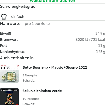
Weitere Informationen
Schwierigkeitsgrad
einfach
Nährwerte
pro 1 porzione
Eiweiß
24.9 g
Brennwert
3020 kJ / 721 kcal
Fett
11 g
Kohlenhydrate
125 g
Auch enthalten in
Betty Bossi mix - Maggio/Giugno 2022
5 Rezepte
Schweiz
Sei un alchimista verde
10 Rezepte
Schweiz