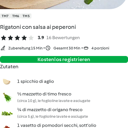
TM7
TM6
TM5
Rigatoni con salsa ai peperoni
3.9
16 Bewertungen
Zubereitung 15 Min
Gesamt 30 Min
4 porzioni
Kostenlos registrieren
Zutaten
1 spicchio di aglio
½ mazzetto di timo fresco
(circa 10 g), le foglioline lavate e asciugate
¼ di mazzetto di origano fresco
(circa 5 g), le foglioline lavate e asciugate
1 vasetto di pomodori secchi, sott'olio