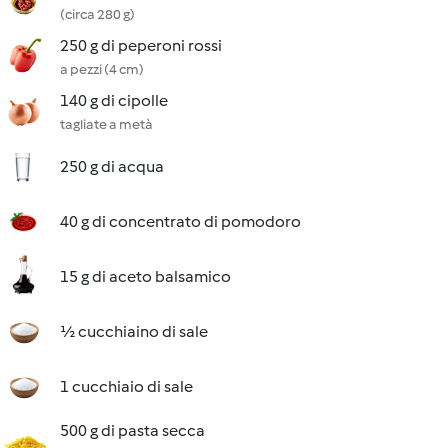
(circa 280 g)
250 g di peperoni rossi
a pezzi (4 cm)
140 g di cipolle
tagliate a metà
250 g di acqua
40 g di concentrato di pomodoro
15 g di aceto balsamico
½ cucchiaino di sale
1 cucchiaio di sale
500 g di pasta secca