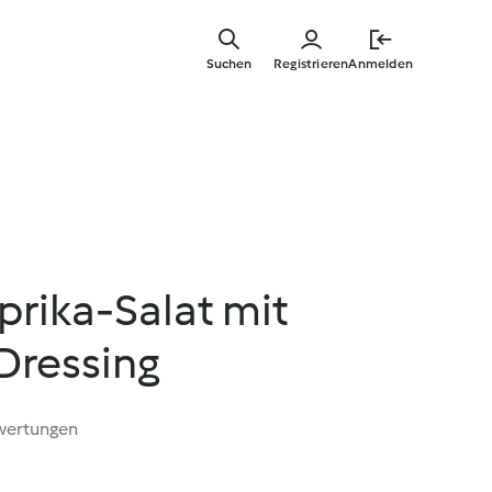
Springe
zum
Suchen
Registrieren
Anmelden
Hauptinha
rika-Salat mit
Dressing
wertungen