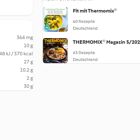
Fit mit Thermomix®
60 Rezepte
Deutschland
364 mg
THERMOMIX® Magazin 5/20
10 g
43 Rezepte
48 kJ / 370 kcal
Deutschland
27 g
10.2 g
2 g
30 g