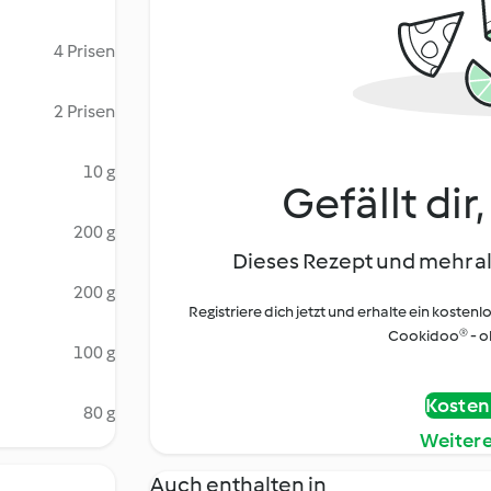
4 Prisen
2 Prisen
10 g
Gefällt dir
200 g
Dieses Rezept und mehr al
200 g
Registriere dich jetzt und erhalte ein kostenl
Cookidoo® - oh
100 g
Kostenl
80 g
Weiter
Auch enthalten in