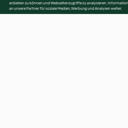
anbieten zu können und Webseitenzugriffe zu analysieren. Informati
an unsere Partner für soziale Medien, Werbung und Analysen weiter.
Asiatischer Sauerkraut-Salat
Weißkohlsalat mit
Gorgonzola-Toppi
3.6
(10)
3.7
(30)
© Copyright 2026
Nutzungsbedingungen
Datenschutzrichtlinien
Erklärung zur Barrierefreiheit