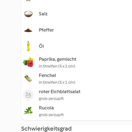
Salz
Pfeffer
Öl
Paprika, gemischt
in Streifen (5 x 1 cm)
Fenchel
in Streifen (5 x 1 cm)
roter Eichblattsalat
grob zerzupft
Rucola
grob zerzupft
Schwierigkeitsgrad