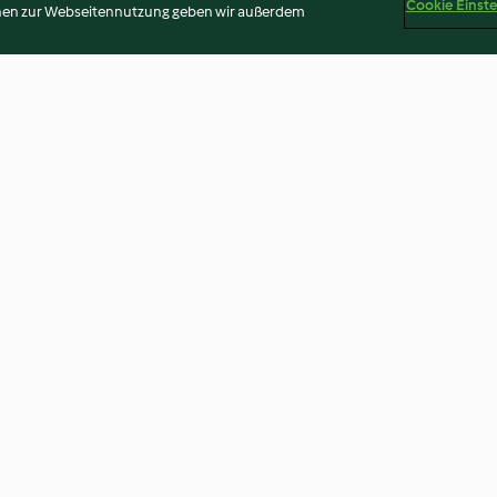
Cookie Einst
onen zur Webseitennutzung geben wir außerdem
 Walnuss-
Sellerie-Kräuter-Puffer mit
Zucchini-Parme
ng
Avocadoquark
getrockneten T
3.9
(62)
4.7
(22)
Disclaimer
Impressum
Cookies
Inhalt melden
Abo 