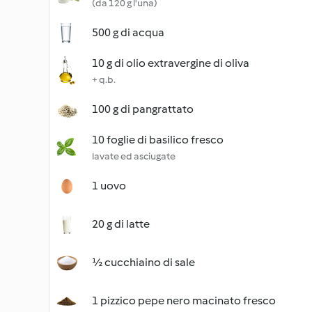
(da 120 g l'una)
500 g di acqua
10 g di olio extravergine di oliva
+ q.b.
100 g di pangrattato
10 foglie di basilico fresco
lavate ed asciugate
1 uovo
20 g di latte
½ cucchiaino di sale
1 pizzico pepe nero macinato fresco