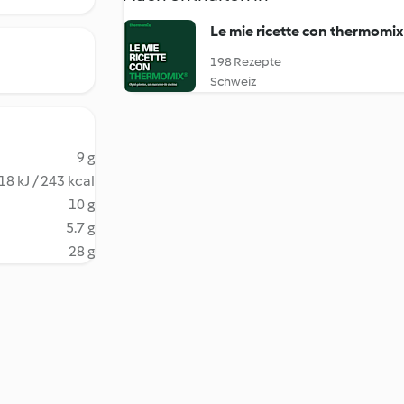
Le mie ricette con thermomix
198 Rezepte
Schweiz
9 g
18 kJ / 243 kcal
10 g
5.7 g
28 g