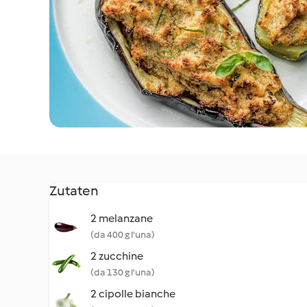
Zutaten
2 melanzane
(da 400 g l'una)
2 zucchine
(da 130 g l'una)
2 cipolle bianche