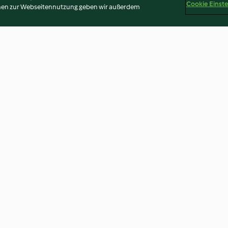
Cookie Einst
onen zur Webseitennutzung geben wir außerdem
i verdi con
Manzo alla borgognona
Salmone in crem
e di verdure
con patate
4.7
(3)
3.6
(5)
Disclaimer
Impressum
Cookies
Inhalt melden
Abo 