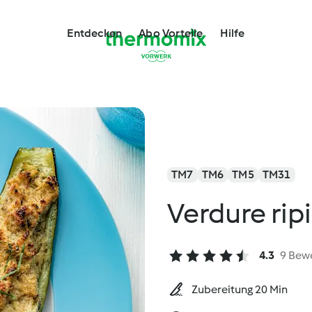
Entdecken
Abo Vorteile
Hilfe
TM7
TM6
TM5
TM31
Verdure rip
4.3
9 Bew
Zubereitung 20 Min