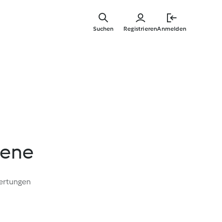
Springe
zum
Suchen
Registrieren
Anmelden
Hauptinha
iene
ertungen