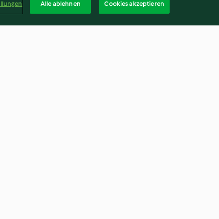
ellungen
Alle ablehnen
Cookies akzeptieren
a di funghi
Pesce e patate con salsa al
pomodoro
4.2
(5)
Deuts
kündigen
Vertrag widerrufen