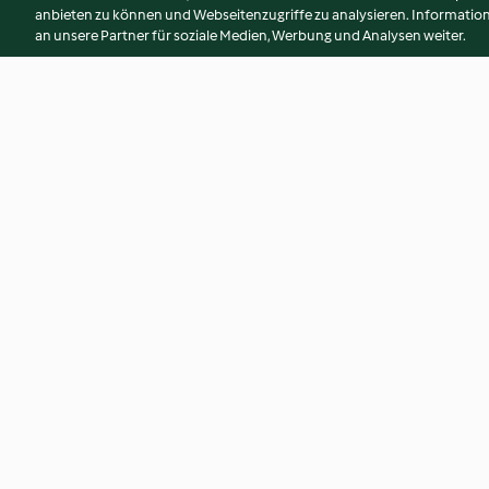
anbieten zu können und Webseitenzugriffe zu analysieren. Informati
an unsere Partner für soziale Medien, Werbung und Analysen weiter.
Marinata alle erbe aromatiche
Insalata di fagiolin
per verdure grigliate
patate e vinaigrett
3.7
(3)
4.7
(6)
© Copyright 2026
Nutzungsbedingungen
Datenschutzrichtlinien
Erklärung zur Barrierefreiheit