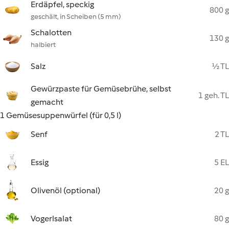
Erdäpfel, speckig
800 g
geschält, in Scheiben (5 mm)
Schalotten
130 g
halbiert
Salz
½ TL
Gewürzpaste für Gemüsebrühe, selbst
1 geh. TL
gemacht
1 Gemüsesuppenwürfel (für 0,5 l)
Senf
2 TL
Essig
5 EL
Olivenöl (optional)
20 g
Vogerlsalat
80 g