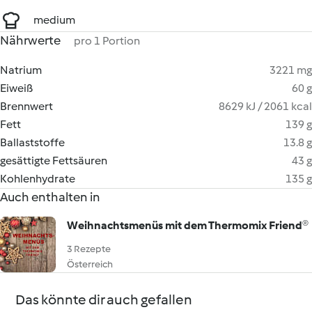
medium
Nährwerte
pro 1 Portion
Natrium
3221 mg
Eiweiß
60 g
Brennwert
8629 kJ / 2061 kcal
Fett
139 g
Ballaststoffe
13.8 g
gesättigte Fettsäuren
43 g
Kohlenhydrate
135 g
Auch enthalten in
Weihnachtsmenüs mit dem Thermomix Friend®
3 Rezepte
Österreich
Das könnte dir auch gefallen