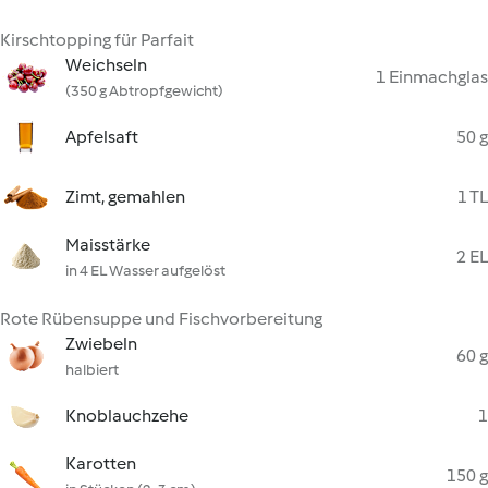
Kirschtopping für Parfait
Weichseln
1 Einmachglas
(350 g Abtropfgewicht)
Apfelsaft
50 g
Zimt, gemahlen
1 TL
Maisstärke
2 EL
in 4 EL Wasser aufgelöst
Rote Rübensuppe und Fischvorbereitung
Zwiebeln
60 g
halbiert
Knoblauchzehe
1
Karotten
150 g