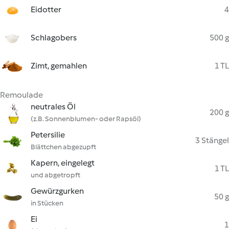
Eidotter
4
Schlagobers
500 g
Zimt, gemahlen
1 TL
Remoulade
neutrales Öl
200 g
(z.B. Sonnenblumen- oder Rapsöl)
Petersilie
3 Stängel
Blättchen abgezupft
Kapern, eingelegt
1 TL
und abgetropft
Gewürzgurken
50 g
in Stücken
Ei
1