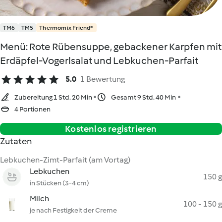
TM6
TM5
Thermomix Friend®
Menü: Rote Rübensuppe, gebackener Karpfen mit
Erdäpfel-Vogerlsalat und Lebkuchen-Parfait
5.0
1 Bewertung
Zubereitung 1 Std. 20 Min
Gesamt 9 Std. 40 Min
4 Portionen
Kostenlos registrieren
Zutaten
Lebkuchen-Zimt-Parfait (am Vortag)
Lebkuchen
150 g
in Stücken (3-4 cm)
Milch
100 - 150 g
je nach Festigkeit der Creme