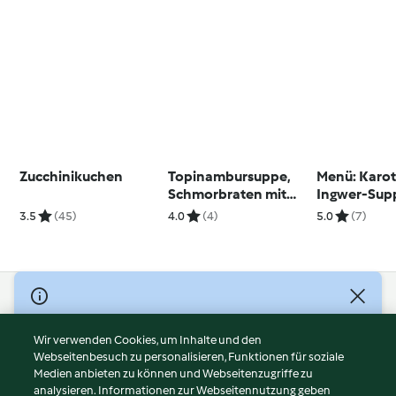
Zucchinikuchen
Topinambursuppe,
Menü: Karot
Schmorbraten mit
Ingwer-Sup
Erdäpfelknödel und
Gefüllte Ga
3.5
(45)
4.0
(4)
5.0
(7)
Rotkraut; Apfel-
Rotkraut un
Tiramisu
Schwarzwäl
-Dessert
© Copyright 2026
Nutzungsbedingungen
Wir verwenden Cookies, um Inhalte und den
Webseitenbesuch zu personalisieren, Funktionen für soziale
Datenschutzrichtlinien
Medien anbieten zu können und Webseitenzugriffe zu
Disclaimer
analysieren. Informationen zur Webseitennutzung geben