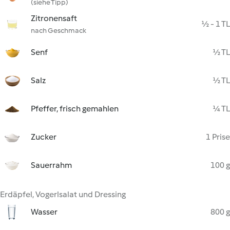
(siehe Tipp)
Zitronensaft
½ - 1 TL
nach Geschmack
Senf
½ TL
Salz
½ TL
Pfeffer, frisch gemahlen
¼ TL
Zucker
1 Prise
Sauerrahm
100 g
Erdäpfel, Vogerlsalat und Dressing
Wasser
800 g