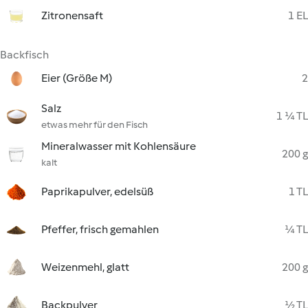
Zitronensaft
1 EL
Backfisch
Eier (Größe M)
2
Salz
1 ¼ TL
etwas mehr für den Fisch
Mineralwasser mit Kohlensäure
200 g
kalt
Paprikapulver, edelsüß
1 TL
Pfeffer, frisch gemahlen
¼ TL
Weizenmehl, glatt
200 g
Backpulver
½ TL