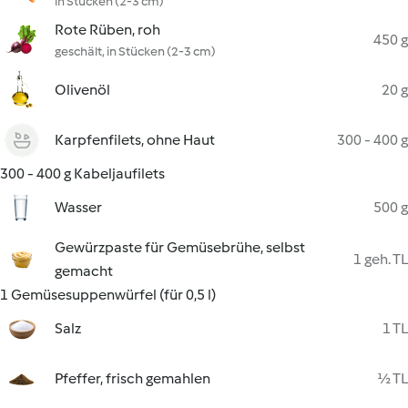
in Stücken (2-3 cm)
Rote Rüben, roh
450 g
geschält, in Stücken (2-3 cm)
Olivenöl
20 g
Karpfenfilets, ohne Haut
300 - 400 g
300 - 400 g Kabeljaufilets
Wasser
500 g
Gewürzpaste für Gemüsebrühe, selbst
1 geh. TL
gemacht
1 Gemüsesuppenwürfel (für 0,5 l)
Salz
1 TL
Pfeffer, frisch gemahlen
½ TL