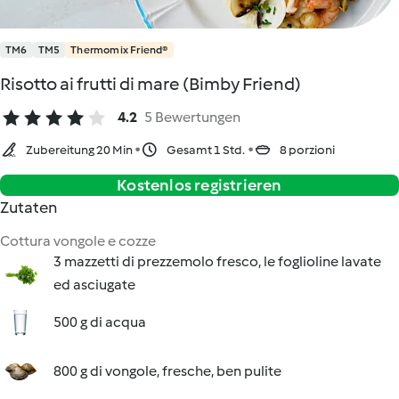
TM6
TM5
Thermomix Friend®
Risotto ai frutti di mare (Bimby Friend)
4.2
5 Bewertungen
Zubereitung 20 Min
Gesamt 1 Std.
8 porzioni
Kostenlos registrieren
Zutaten
Cottura vongole e cozze
3 mazzetti di prezzemolo fresco, le foglioline lavate
ed asciugate
500 g di acqua
800 g di vongole, fresche, ben pulite