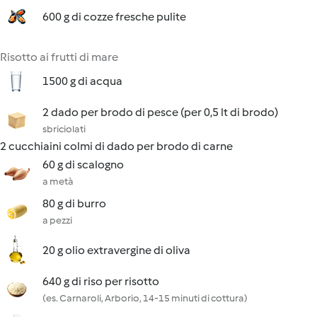
600 g di cozze fresche pulite
Risotto ai frutti di mare
1500 g di acqua
2 dado per brodo di pesce (per 0,5 lt di brodo)
sbriciolati
2 cucchiaini colmi di dado per brodo di carne
60 g di scalogno
a metà
80 g di burro
a pezzi
20 g olio extravergine di oliva
640 g di riso per risotto
(es. Carnaroli, Arborio, 14-15 minuti di cottura)