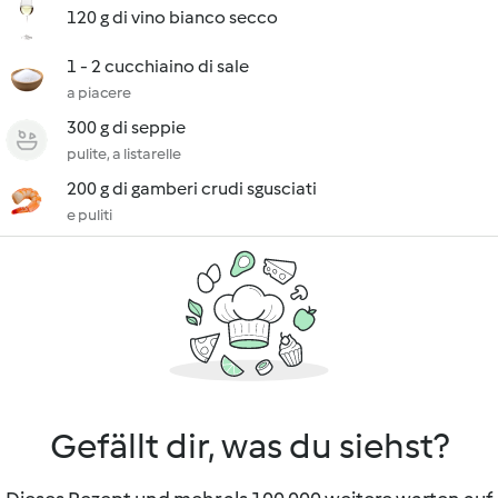
120 g di vino bianco secco
1 - 2 cucchiaino di sale
a piacere
300 g di seppie
pulite, a listarelle
200 g di gamberi crudi sgusciati
e puliti
Gefällt dir, was du siehst?