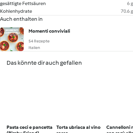
gesättigte Fettsäuren
6 g
Kohlenhydrate
70.6 g
Auch enthalten in
Momenti conviviali
54 Rezepte
Italien
Das könnte dir auch gefallen
Pasta ceci e pancetta
Torta ubriaca al vino
Cannelloni r