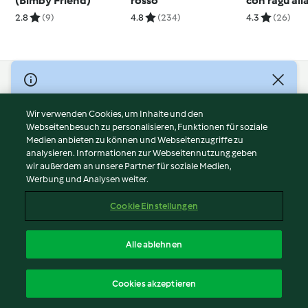
(Bimby Friend)
rosso
con ragù all
bolognese 
2.8
(9)
4.8
(234)
4.3
(26)
Friend)
© Copyright 2026
Nutzungsbedingungen
Wir verwenden Cookies, um Inhalte und den
Webseitenbesuch zu personalisieren, Funktionen für soziale
Datenschutzrichtlinien
Medien anbieten zu können und Webseitenzugriffe zu
Disclaimer
analysieren. Informationen zur Webseitennutzung geben
Impressum
wir außerdem an unsere Partner für soziale Medien,
Werbung und Analysen weiter.
Cookies
Inhalt melden
Cookie Einstellungen
Abo kündigen
Vertrag widerrufen
Alle ablehnen
Erklärung zur Barrierefreiheit
Deutsch
Cookies akzeptieren