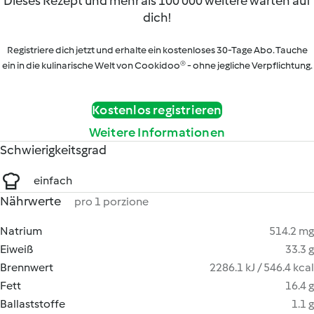
Dieses Rezept und mehr als 100 000 weitere warten auf
dich!
Registriere dich jetzt und erhalte ein kostenloses 30-Tage Abo. Tauche
ein in die kulinarische Welt von Cookidoo® - ohne jegliche Verpflichtung.
Kostenlos registrieren
Weitere Informationen
Schwierigkeitsgrad
einfach
Nährwerte
pro 1 porzione
Natrium
514.2 mg
Eiweiß
33.3 g
Brennwert
2286.1 kJ / 546.4 kcal
Fett
16.4 g
Ballaststoffe
1.1 g