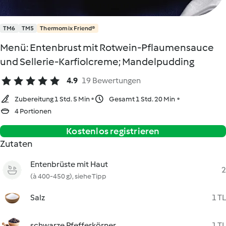
TM6
TM5
Thermomix Friend®
Menü: Entenbrust mit Rotwein-Pflaumensauce
und Sellerie-Karfiolcreme; Mandelpudding
4.9
19 Bewertungen
Zubereitung 1 Std. 5 Min
Gesamt 1 Std. 20 Min
4 Portionen
Kostenlos registrieren
Zutaten
Entenbrüste mit Haut
2
(à 400-450 g), siehe Tipp
Salz
1 TL
schwarze Pfefferkörner
1 TL