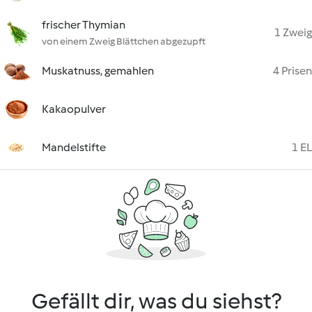
frischer Thymian
1 Zweig
von einem Zweig Blättchen abgezupft
Muskatnuss, gemahlen
4 Prisen
Kakaopulver
Mandelstifte
1 EL
Gefällt dir, was du siehst?