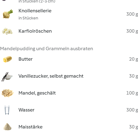
in Stücken (2-3 cm)
Knollensellerie
300 g
in Stücken
Karfiolröschen
300 g
Mandelpudding und Grammeln ausbraten
Butter
20 g
Vanillezucker, selbst gemacht
30 g
Mandel, geschält
100 g
Wasser
300 g
Maisstärke
30 g