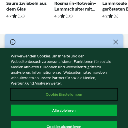
Saure Zwiebeln aus
Rosmarin-Rotwein-
Lammkeule 
dem Glas
Lammschulter mit
gerösteten 
Rohkostsalat und
Gemüse un
4.7
(16)
4.5
(10)
4.2
(6)
Ciabatta
Minzsauce
© Copyright 2026
Nutzungsbedingungen
Wir verwenden Cookies, um Inhalte und den
Webseitenbesuch zu personalisieren, Funktionen für soziale
Datenschutzrichtlinien
Medien anbieten zu können und Webseitenzugriffe zu
Disclaimer
analysieren. Informationen zur Webseitennutzung geben
Impressum
wir außerdem an unsere Partner für soziale Medien,
Werbung und Analysen weiter.
Cookies
Inhalt melden
Cookie Einstellungen
Abo kündigen
Vertrag widerrufen
Alle ablehnen
Erklärung zur Barrierefreiheit
Deutsch
Cookies akzeptieren