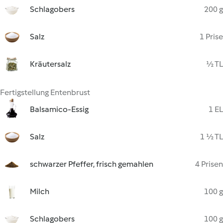
Schlagobers
200 g
Salz
1 Prise
Kräutersalz
½ TL
Fertigstellung Entenbrust
Balsamico-Essig
1 EL
Salz
1 ½ TL
schwarzer Pfeffer, frisch gemahlen
4 Prisen
Milch
100 g
Schlagobers
100 g