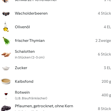
Wacholderbeeren
4 Stück
Olivenöl
4 EL
frischer Thymian
2 Zweige
Schalotten
6 Stück
in Stücken (2-3 cm)
Zucker
3 EL
Kalbsfond
200 g
Rotwein
400 g
(z.B. Blaufränkischer)
Pflaumen, getrocknet, ohne Kern
8 Stück