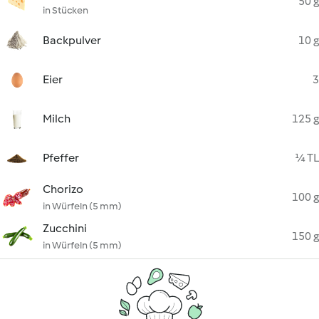
50 g
in Stücken
Backpulver
10 g
Eier
3
Milch
125 g
Pfeffer
¼ TL
Chorizo
100 g
in Würfeln (5 mm)
Zucchini
150 g
in Würfeln (5 mm)