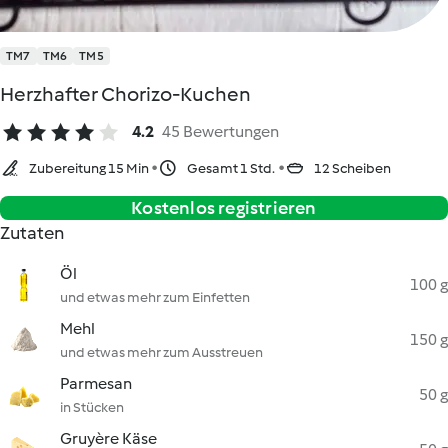
TM7
TM6
TM5
Herzhafter Chorizo-Kuchen
4.2
45 Bewertungen
Zubereitung 15 Min
Gesamt 1 Std.
12 Scheiben
Kostenlos registrieren
Zutaten
Öl
100 g
und etwas mehr zum Einfetten
Mehl
150 g
und etwas mehr zum Ausstreuen
Parmesan
50 g
in Stücken
Gruyère Käse