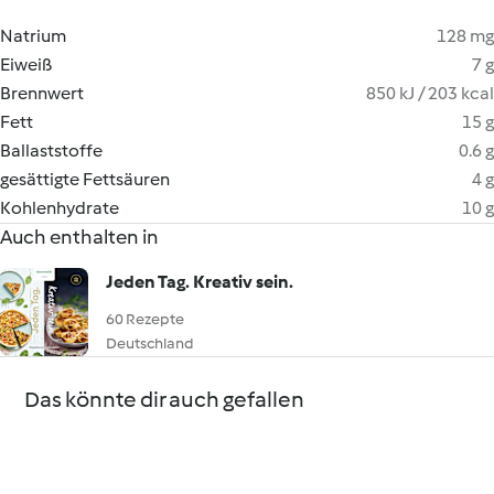
Natrium
128 mg
Eiweiß
7 g
Brennwert
850 kJ / 203 kcal
Fett
15 g
Ballaststoffe
0.6 g
gesättigte Fettsäuren
4 g
Kohlenhydrate
10 g
Auch enthalten in
Jeden Tag. Kreativ sein.
60 Rezepte
Deutschland
Das könnte dir auch gefallen