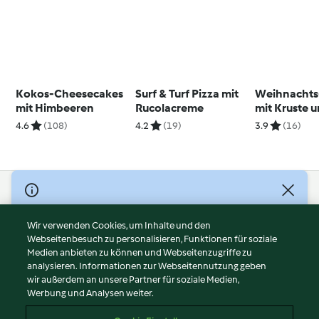
Kokos-Cheesecakes
Surf & Turf Pizza mit
Weihnachts
mit Himbeeren
Rucolacreme
mit Kruste 
Joghurt-Gra
4.6
(108)
4.2
(19)
3.9
(16)
Dressing
© Copyright 2026
Nutzungsbedingungen
Wir verwenden Cookies, um Inhalte und den
Webseitenbesuch zu personalisieren, Funktionen für soziale
Datenschutzrichtlinien
Medien anbieten zu können und Webseitenzugriffe zu
Disclaimer
analysieren. Informationen zur Webseitennutzung geben
Impressum
wir außerdem an unsere Partner für soziale Medien,
Werbung und Analysen weiter.
Cookies
Inhalt melden