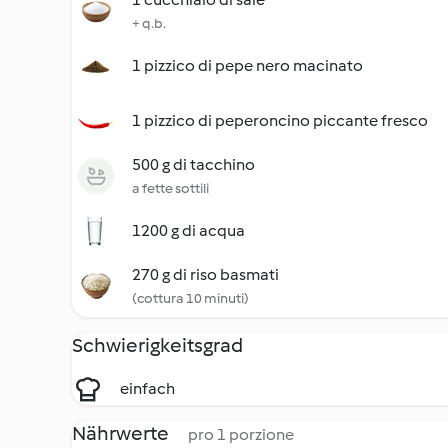
+ q.b.
1 pizzico di pepe nero macinato
1 pizzico di peperoncino piccante fresco
500 g di tacchino
a fette sottili
1200 g di acqua
270 g di riso basmati
(cottura 10 minuti)
Schwierigkeitsgrad
einfach
Nährwerte
pro 1 porzione