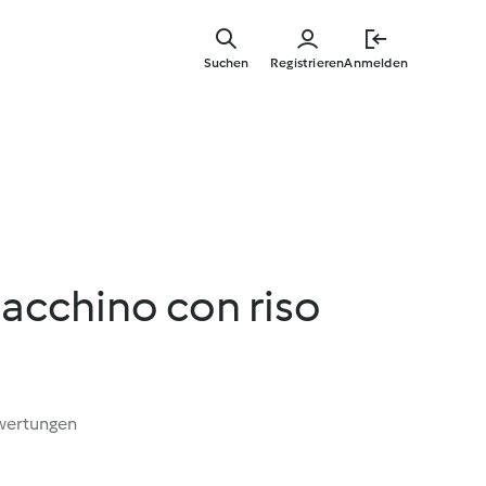
Springe
zum
Suchen
Registrieren
Anmelden
Hauptinha
 tacchino con riso
wertungen