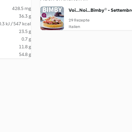
428.5 mg
Voi...Noi...Bimby® - Settemb
36.3 g
29 Rezepte
.3 kJ / 547 kcal
Italien
23.5 g
0.7 g
11.8 g
54.8 g