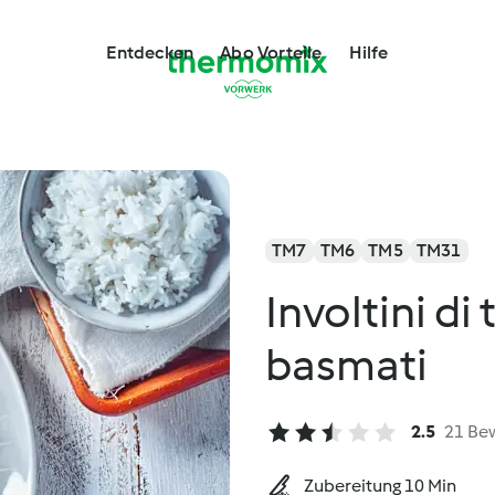
Entdecken
Abo Vorteile
Hilfe
TM7
TM6
TM5
TM31
Involtini di
basmati
2.5
21 Be
Zubereitung 10 Min