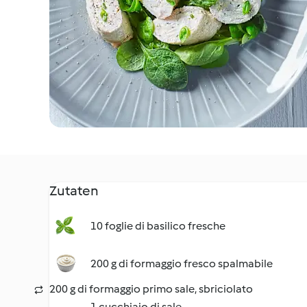
Zutaten
10 foglie di basilico fresche
200 g di formaggio fresco spalmabile
200 g di formaggio primo sale, sbriciolato
1 cucchiaio di sale