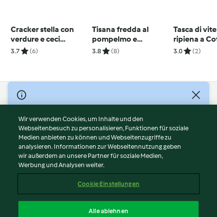
Cracker stella con
Tisana fredda al
Tasca di vite
verdure e ceci
pompelmo e
ripiena a Co
insaporiti
rosmarino
Lenta
3.7
(6)
3.8
(8)
3.0
(2)
© Copyright 2026
Nutzungsbedingungen
Wir verwenden Cookies, um Inhalte und den
Webseitenbesuch zu personalisieren, Funktionen für soziale
Datenschutzrichtlinien
Medien anbieten zu können und Webseitenzugriffe zu
Disclaimer
analysieren. Informationen zur Webseitennutzung geben
Impressum
wir außerdem an unsere Partner für soziale Medien,
Werbung und Analysen weiter.
Cookies
Inhalt melden
Cookie Einstellungen
Abo kündigen
Vertrag widerrufen
Alle ablehnen