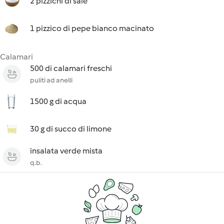
2 pizzichi di sale
1 pizzico di pepe bianco macinato
Calamari
500 di calamari freschi
puliti ad anelli
1500 g di acqua
30 g di succo di limone
insalata verde mista
q.b.