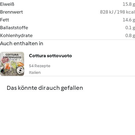
Eiweiß
15.8 g
Brennwert
828 kJ / 198 kcal
Fett
14.6 g
Ballaststoffe
0.1 g
Kohlenhydrate
0.8 g
Auch enthalten in
Cottura sottovuoto
54 Rezepte
Italien
Das könnte dir auch gefallen