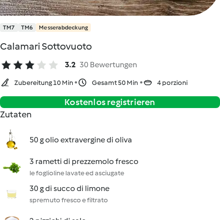
TM7
TM6
Messerabdeckung
Calamari Sottovuoto
3.2
30 Bewertungen
Zubereitung 10 Min
Gesamt 50 Min
4 porzioni
Kostenlos registrieren
Zutaten
50 g olio extravergine di oliva
3 rametti di prezzemolo fresco
le foglioline lavate ed asciugate
30 g di succo di limone
spremuto fresco e filtrato