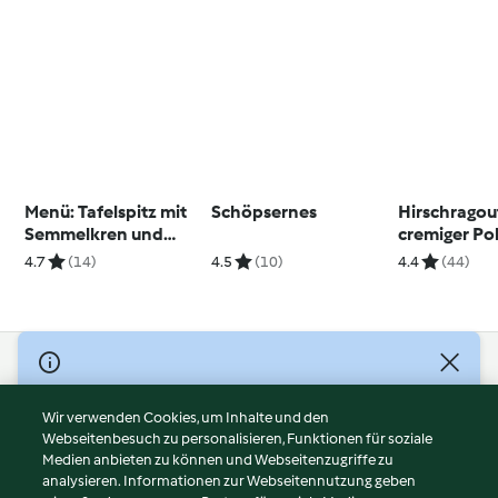
Menü: Tafelspitz mit
Schöpsernes
Hirschragou
Semmelkren und
cremiger Po
Schnittlauchsauce;
4.7
(14)
4.5
(10)
4.4
(44)
Mascarpone-
Erdbeerdessert
© Copyright 2026
Nutzungsbedingungen
Wir verwenden Cookies, um Inhalte und den
Webseitenbesuch zu personalisieren, Funktionen für soziale
Datenschutzrichtlinien
Medien anbieten zu können und Webseitenzugriffe zu
Disclaimer
analysieren. Informationen zur Webseitennutzung geben