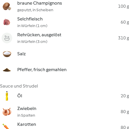
braune Champignons
100 g
geputzt, in Scheiben
Selchfleisch
60 g
in Würfeln (1 cm)
Rehrücken, ausgelöst
310 g
in Würfeln (3 cm)
Salz
Pfeffer, frisch gemahlen
Sauce und Strudel
Öl
20 g
Zwiebeln
80 g
in Spalten
Karotten
80 g