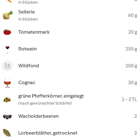
in Stücken
Sellerie
60 g
in Stücken
Tomatenmark
20 g
Rotwein
250 g
Wildfond
200 g
Cognac
20 g
grüne Pfefferkörner, eingelegt
1 - 2 TL
(nach gewünschter Schärfe)
Wacholderbeeren
2
Lorbeerblätter, getrocknet
2