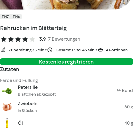
TM7
TM6
Rehrücken im Blätterteig
3.9
7 Bewertungen
Zubereitung 35 Min
Gesamt 1 Std. 45 Min
4 Portionen
Kostenlos registrieren
Zutaten
Farce und Füllung
Petersilie
½ Bund
Blättchen abgezupft
Zwiebeln
60 g
in Stücken
Öl
40 g