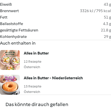
Eiweiß
43 g
Brennwert
3326 kJ / 795 kcal
Fett
51 g
Ballaststoffe
4.3 g
gesättigte Fettsäuren
21.8 g
Kohlenhydrate
29 g
Auch enthalten in
Alles in Butter
12 Rezepte
Österreich
Alles in Butter - Niederösterreich
13 Rezepte
Österreich
Das könnte dir auch gefallen