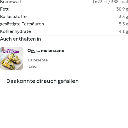
Brennwert
1623 kJ / 388 kcal
Fett
38.9 g
Ballaststoffe
3.3 g
gesättigte Fettsäuren
5.5 g
Kohlenhydrate
4.1 g
Auch enthalten in
Oggi... melanzane
10 Rezepte
Italien
Das könnte dir auch gefallen