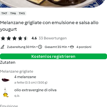
TM7
TM6
TM5
Melanzane grigliate con emulsione e salsa allo
yougurt
4.6
33 Bewertungen
Zubereitung 30 Min
Gesamt 35 Min
4 porzioni
Kostenlos registrieren
Zutaten
Melanzane grigliate
4 melanzane
a fette (0.5 cm) (500 g)
olio extravergine di oliva
q.b.
Emulsione