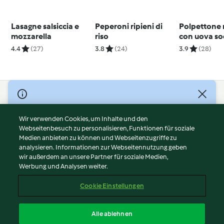
Lasagne salsiccia e
Peperoni ripieni di
Polpettone 
mozzarella
riso
con uova s
4.4
(27)
3.8
(24)
3.9
(28)
© Copyright 2026
Nutzungsbedingungen
Wir verwenden Cookies, um Inhalte und den
Webseitenbesuch zu personalisieren, Funktionen für soziale
Datenschutzrichtlinien
Medien anbieten zu können und Webseitenzugriffe zu
Disclaimer
analysieren. Informationen zur Webseitennutzung geben
Impressum
wir außerdem an unsere Partner für soziale Medien,
Werbung und Analysen weiter.
Cookies
Inhalt melden
Cookie Einstellungen
Abo kündigen
Vertrag widerrufen
Alle ablehnen
Erklärung zur Barrierefreiheit