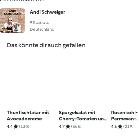
Andi Schweiger
9 Rezepte
Deutschland
Das könnte dir auch gefallen
Thunfischtatar mit
Spargelsalat mit
Rosenkohl-
Avocadocreme
Cherry-Tomaten und
Parmesan-
Artischockenvinaigre
Cremesuppe
4.4
(130)
4.7
(365)
4.3
(219)
tte
marinierte
Roastbeef