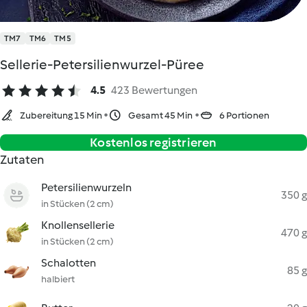
TM7
TM6
TM5
Sellerie-Petersilienwurzel-Püree
4.5
423 Bewertungen
Zubereitung 15 Min
Gesamt 45 Min
6 Portionen
Kostenlos registrieren
Zutaten
Petersilienwurzeln
350 g
in Stücken (2 cm)
Knollensellerie
470 g
in Stücken (2 cm)
Schalotten
85 g
halbiert