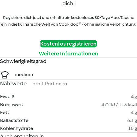
dich!
Registriere dich jetzt und erhalte ein kostenloses 30-Tage Abo. Tauche
ein in die kulinarische Welt von Cookidoo® - ohne jegliche Verpflichtung.
Kostenlos registrieren
Weitere Informationen
Schwierigkeitsgrad
medium
Nährwerte
pro 1 Portionen
Eiweiß
4 g
Brennwert
472 kJ / 113 kcal
Fett
4 g
Ballaststoffe
6.1 g
Kohlenhydrate
10 g
Auch enthalten in