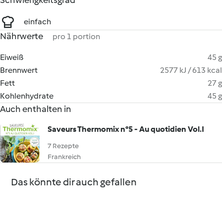
Schwierigkeitsgrad
einfach
Nährwerte
pro 1 portion
Eiweiß
45 g
Brennwert
2577 kJ / 613 kcal
Fett
27 g
Kohlenhydrate
45 g
Auch enthalten in
Saveurs Thermomix n°5 - Au quotidien Vol.I
7 Rezepte
Frankreich
Das könnte dir auch gefallen