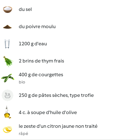
du sel
du poivre moulu
1200 g d'eau
2 brins de thym frais
400 g de courgettes
bio
250 g de pâtes sèches, type trofie
4 c. à soupe d'huile d'olive
le zeste d'un citron jaune non traité
râpé