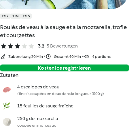
TM7
TM6
TM5
Roulés de veau à la sauge et à la mozzarella, trofie
et courgettes
3.2
5 Bewertungen
Zubereitung 20 Min
Gesamt 40 Min
4 portions
Kostenlos registrieren
Zutaten
4 escalopes de veau
(fines), coupées en deux dans la longueur (500 g)
15 feuilles de sauge fraîche
250 g de mozzarella
coupée en morceaux