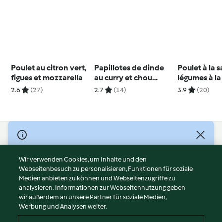
Poulet au citron vert,
Papillotes de dinde
Poulet à la s
figues et mozzarella
au curry et chou
légumes à l
chinois
2.6
(27)
2.7
(14)
3.9
(20)
© Copyright 2026
Nutzungsbedingungen
Wir verwenden Cookies, um Inhalte und den
Webseitenbesuch zu personalisieren, Funktionen für soziale
Datenschutzrichtlinien
Medien anbieten zu können und Webseitenzugriffe zu
Disclaimer
analysieren. Informationen zur Webseitennutzung geben
Impressum
wir außerdem an unsere Partner für soziale Medien,
Werbung und Analysen weiter.
Cookies