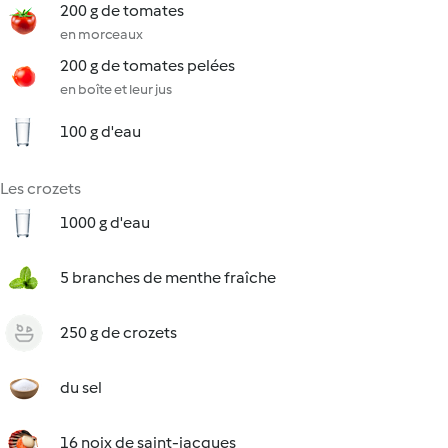
200 g de tomates
en morceaux
200 g de tomates pelées
en boîte et leur jus
100 g d'eau
Les crozets
1000 g d'eau
5 branches de menthe fraîche
250 g de crozets
du sel
16 noix de saint-jacques