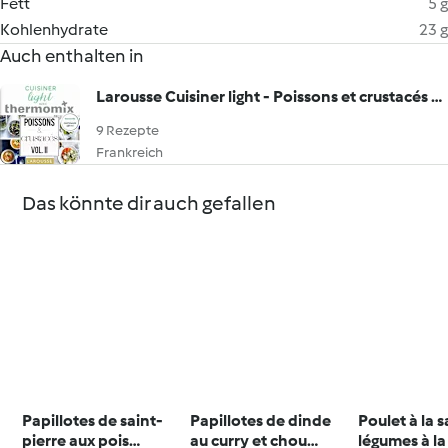
Fett
5 g
Kohlenhydrate
23 g
Auch enthalten in
Larousse Cuisiner light - Poissons et crustacés Vol.II
9 Rezepte
Frankreich
Das könnte dir auch gefallen
Papillotes de saint-
Papillotes de dinde
Poulet à la s
pierre aux pois
au curry et chou
légumes à l