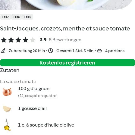
TM7
TM6
TM5
Saint-Jacques, crozets, menthe et sauce tomate
3.9
8 Bewertungen
Zubereitung 20 Min
Gesamt 1 Std. 5 Min
4 portions
Kostenlos registrieren
Zutaten
La sauce tomate
100 g d'oignon
(1), coupé en quatre
1 gousse d'ail
1 c. à soupe d'huile d'olive