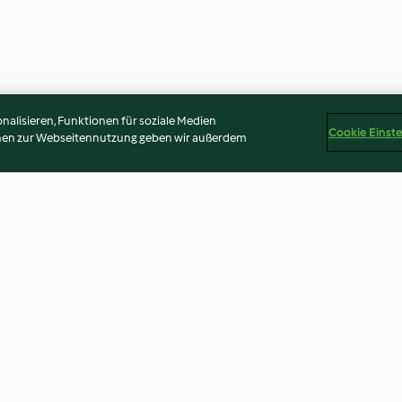
alisieren, Funktionen für soziale Medien
Cookie Einst
onen zur Webseitennutzung geben wir außerdem
pf
Lachsfilet mit Petersilienkruste
Pfifferling-To
und Dampfkartoffeln
4.5
(667)
4.0
(335)