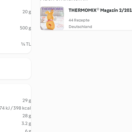
THERMOMIX® Magazin 2/20
20 g
44 Rezepte
Deutschland
500 g
¾ TL
29 g
74 kJ / 398 kcal
28 g
3.2 g
6 g