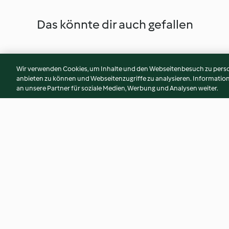
Das könnte dir auch gefallen
Wir verwenden Cookies, um Inhalte und den Webseitenbesuch zu person
anbieten zu können und Webseitenzugriffe zu analysieren. Informati
an unsere Partner für soziale Medien, Werbung und Analysen weiter.
Asia-Lachs mit Gurkensalat
Hack-Linsen-Einto
4.4
(279)
4.4
(714)