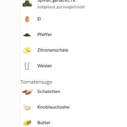
Spinat, gehackt, TK
aufgetaut, gut ausgedrückt
Ei
Pfeffer
Zitronenschale
Wasser
Tomatensugo
Schalotten
Knoblauchzehe
Butter