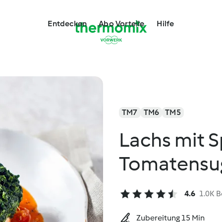
Entdecken
Abo Vorteile
Hilfe
TM7
TM6
TM5
Lachs mit 
Tomatensu
4.6
1.0K 
Zubereitung 15 Min