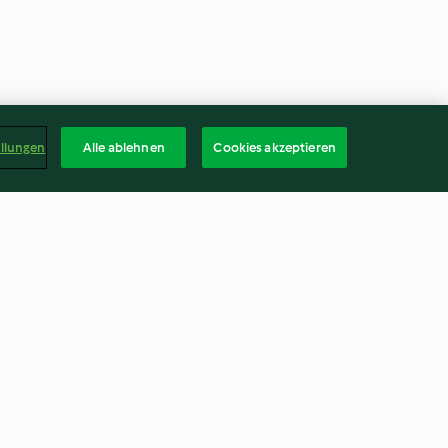
ellungen
Alle ablehnen
Cookies akzeptieren
maten-Nudeln
Hähnchencurry mit falschem
Reis
3.9
(148)