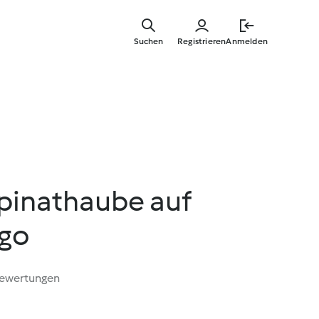
Springe
zum
Suchen
Registrieren
Anmelden
Hauptinha
Spinathaube auf
go
Bewertungen