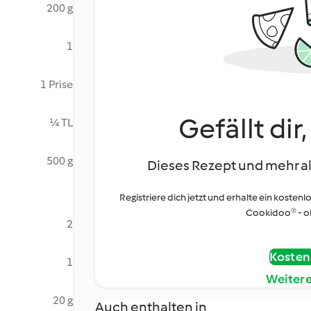
200 g
1
1 Prise
Gefällt dir
¼ TL
500 g
Dieses Rezept und mehr al
Registriere dich jetzt und erhalte ein kostenl
Cookidoo® - oh
2
Kostenl
1
Weiter
20 g
Auch enthalten in