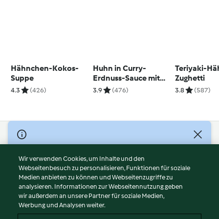
Hähnchen-Kokos-
Huhn in Curry-
Teriyaki-H
Suppe
Erdnuss-Sauce mit
Zughetti
grünem Spargel und
4.3
(426)
3.9
(476)
3.8
(587)
Zuckerschoten
(Thailand)
© Copyright 2026
Nutzungsbedingungen
Wir verwenden Cookies, um Inhalte und den
Webseitenbesuch zu personalisieren, Funktionen für soziale
Datenschutzrichtlinien
Medien anbieten zu können und Webseitenzugriffe zu
Disclaimer
analysieren. Informationen zur Webseitennutzung geben
Impressum
wir außerdem an unsere Partner für soziale Medien,
Werbung und Analysen weiter.
Cookies