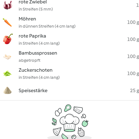
rote Zwiebel
1
in Streifen (5 mm)
Möhren
100 g
in dünnen Streifen (4 cm lang)
rote Paprika
100 g
in Streifen (4 cm lang)
Bambussprossen
100 g
abgetropft
Zuckerschoten
100 g
in Streifen (4 cm lang)
Speisestärke
25 g