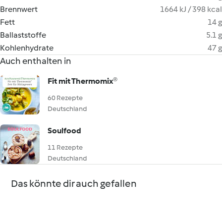
Brennwert
1664 kJ / 398 kcal
Fett
14 g
Ballaststoffe
5.1 g
Kohlenhydrate
47 g
Auch enthalten in
Fit mit Thermomix®
60 Rezepte
Deutschland
Soulfood
11 Rezepte
Deutschland
Das könnte dir auch gefallen