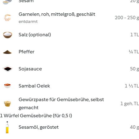
Sesam
20 g
Garnelen, roh, mittelgroß, geschält
200 - 250 g
entdarmt
Salz (optional)
1 TL
Pfeffer
¼ TL
Sojasauce
50 g
Sambal Oelek
1 ½ TL
Gewürzpaste für Gemüsebrühe, selbst
1 geh. TL
gemacht
1 Würfel Gemüsebrühe (für 0,5 l)
Sesamöl, geröstet
40 g