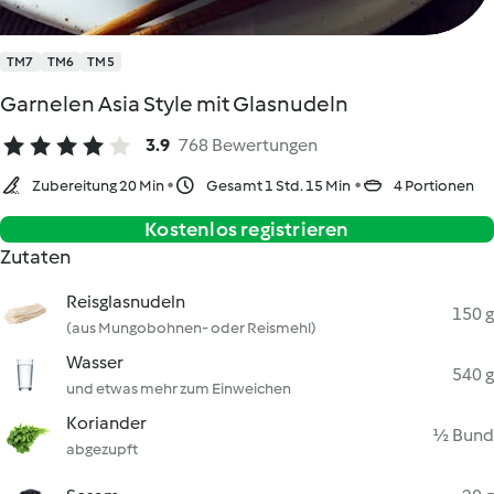
TM7
TM6
TM5
Garnelen Asia Style mit Glasnudeln
3.9
768 Bewertungen
Zubereitung 20 Min
Gesamt 1 Std. 15 Min
4 Portionen
Kostenlos registrieren
Zutaten
Reisglasnudeln
150 g
(aus Mungobohnen- oder Reismehl)
Wasser
540 g
und etwas mehr zum Einweichen
Koriander
½ Bund
abgezupft