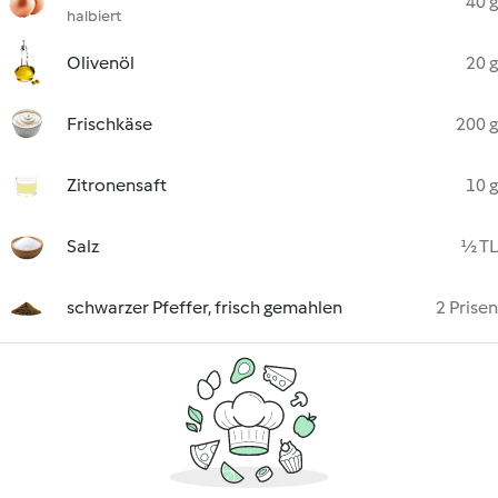
40 g
halbiert
Olivenöl
20 g
Frischkäse
200 g
Zitronensaft
10 g
Salz
½ TL
schwarzer Pfeffer, frisch gemahlen
2 Prisen