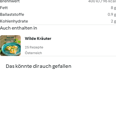
Brennwert
400 kJ / 96 kcal
Fett
8 g
Ballaststoffe
0.9 g
Kohlenhydrate
2 g
Auch enthalten in
Wilde Kräuter
25 Rezepte
Österreich
Das könnte dir auch gefallen