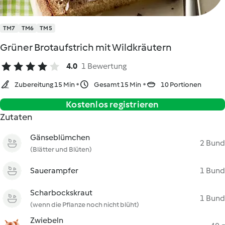
TM7
TM6
TM5
Grüner Brotaufstrich mit Wildkräutern
4.0
1 Bewertung
Zubereitung 15 Min
Gesamt 15 Min
10 Portionen
Kostenlos registrieren
Zutaten
Gänseblümchen
2 Bund
(Blätter und Blüten)
Sauerampfer
1 Bund
Scharbockskraut
1 Bund
(wenn die Pflanze noch nicht blüht)
Zwiebeln