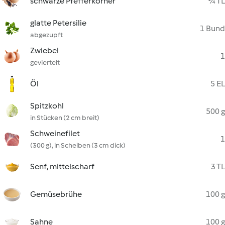
schwarze Pfefferkörner
¼ TL
glatte Petersilie
1 Bund
abgezupft
Zwiebel
1
geviertelt
Öl
5 EL
Spitzkohl
500 g
in Stücken (2 cm breit)
Schweinefilet
1
(300 g), in Scheiben (3 cm dick)
Senf, mittelscharf
3 TL
Gemüsebrühe
100 g
Sahne
100 g