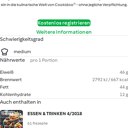
ein in die kulinarische Welt von Cookidoo® - ohne jegliche Verpflichtung.
Kostenlos registrieren
Weitere Informationen
Schwierigkeitsgrad
medium
Nährwerte
pro 1 Portion
Eiweiß
46 g
Brennwert
2792 kJ / 667 kcal
Fett
44 g
Kohlenhydrate
12 g
Auch enthalten in
ESSEN & TRINKEN 4/2018
61 Rezepte