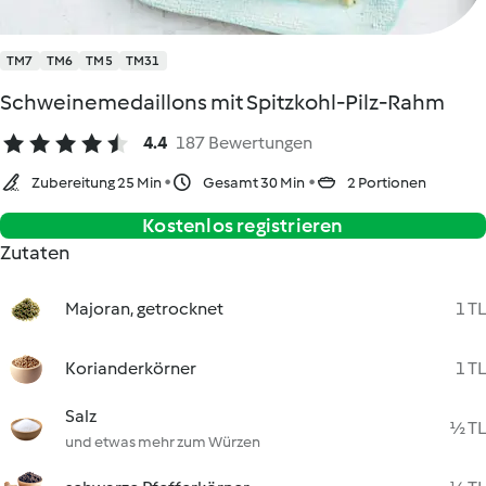
TM7
TM6
TM5
TM31
Schweinemedaillons mit Spitzkohl-Pilz-Rahm
4.4
187 Bewertungen
Zubereitung 25 Min
Gesamt 30 Min
2 Portionen
Kostenlos registrieren
Zutaten
Majoran, getrocknet
1 TL
Korianderkörner
1 TL
Salz
½ TL
und etwas mehr zum Würzen