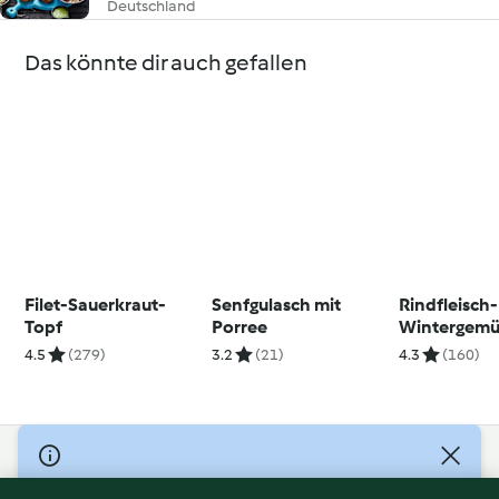
Deutschland
Das könnte dir auch gefallen
Filet-Sauerkraut-
Senfgulasch mit
Rindfleisch-
Topf
Porree
Wintergemü
4.5
(279)
3.2
(21)
4.3
(160)
© Copyright 2026