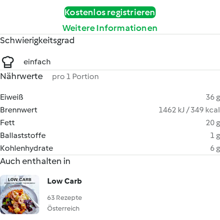
Kostenlos registrieren
Weitere Informationen
Schwierigkeitsgrad
einfach
Nährwerte
pro 1 Portion
Eiweiß
36 g
Brennwert
1462 kJ / 349 kcal
Fett
20 g
Ballaststoffe
1 g
Kohlenhydrate
6 g
Auch enthalten in
Low Carb
63 Rezepte
Österreich