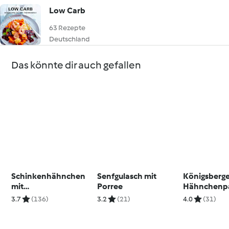
Low Carb
63 Rezepte
Deutschland
Das könnte dir auch gefallen
Schinkenhähnchen
Senfgulasch mit
Königsberg
mit
Porree
Hähnchenp
Weihnachtsrotkohl
3.7
(136)
3.2
(21)
4.0
(31)
und Kartoffelpüree