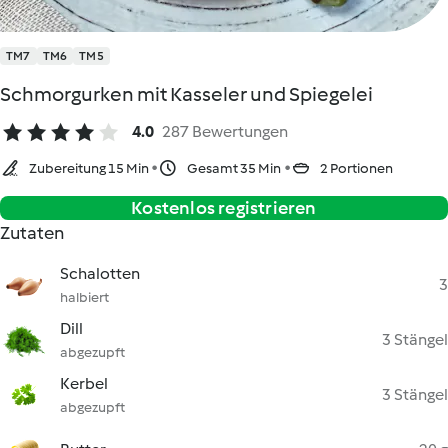
TM7
TM6
TM5
Schmorgurken mit Kasseler und Spiegelei
4.0
287 Bewertungen
Zubereitung 15 Min
Gesamt 35 Min
2 Portionen
Kostenlos registrieren
Zutaten
Schalotten
3
halbiert
Dill
3 Stängel
abgezupft
Kerbel
3 Stängel
abgezupft