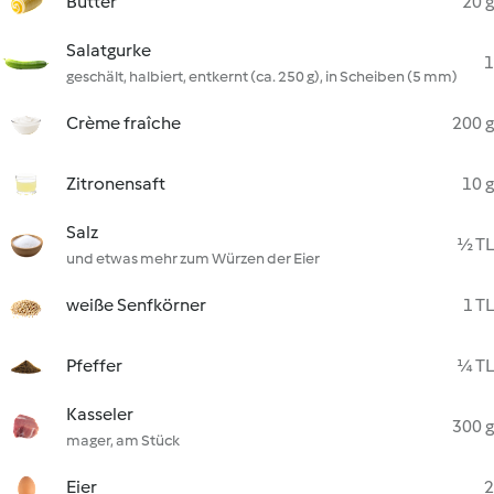
Butter
20 g
Salatgurke
1
geschält, halbiert, entkernt (ca. 250 g), in Scheiben (5 mm)
Crème fraîche
200 g
Zitronensaft
10 g
Salz
½ TL
und etwas mehr zum Würzen der Eier
weiße Senfkörner
1 TL
Pfeffer
¼ TL
Kasseler
300 g
mager, am Stück
Eier
2