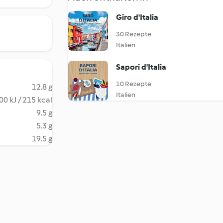
Giro d'Italia
30 Rezepte
Italien
Sapori d'Italia
10 Rezepte
12.8 g
Italien
00 kJ / 215 kcal
9.5 g
5.3 g
19.5 g