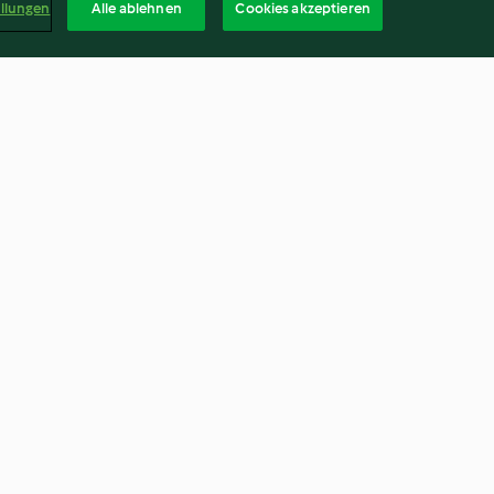
ellungen
Alle ablehnen
Cookies akzeptieren
pinaci
Stracciatella alla romana
2.8
(47)
Deuts
kündigen
Vertrag widerrufen