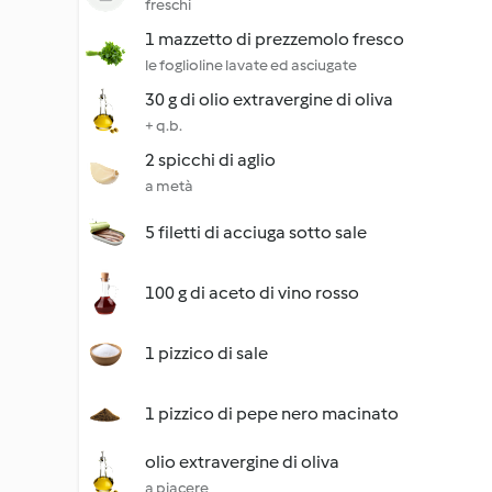
freschi
1 mazzetto di prezzemolo fresco
le foglioline lavate ed asciugate
30 g di olio extravergine di oliva
+ q.b.
2 spicchi di aglio
a metà
5 filetti di acciuga sotto sale
100 g di aceto di vino rosso
1 pizzico di sale
1 pizzico di pepe nero macinato
olio extravergine di oliva
a piacere