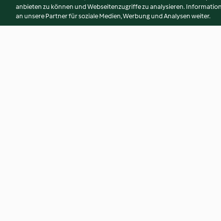
anbieten zu können und Webseitenzugriffe zu analysieren. Informati
an unsere Partner für soziale Medien, Werbung und Analysen weiter.
Involtini di verza capunet
Salame di patate e
agrodolci
4.0
(10)
3.5
(53)
© Copyright 2026
Nutzungsbedingungen
Datenschutzrichtlinien
Erklärung zur Barrierefreiheit