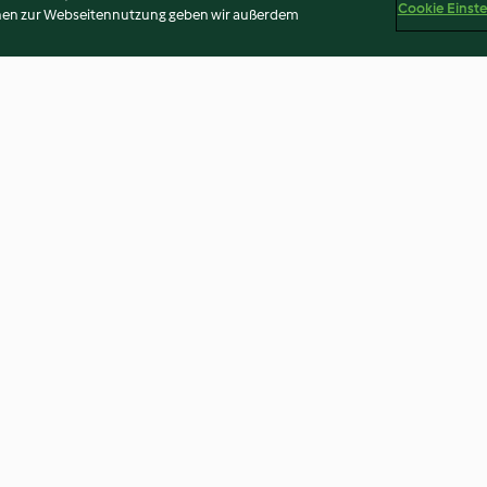
Cookie Einst
onen zur Webseitennutzung geben wir außerdem
 tonno
Spiedini di polpettine di pollo,
Saccottini agli s
zucchine e riso
3.6
(56)
4.4
(18)
Disclaimer
Impressum
Cookies
Inhalt melden
Abo 