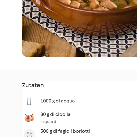
Zutaten
1000 g di acqua
80 g di cipolla
in quarti
500 g di fagioli borlotti