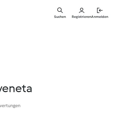
Springe
zum
Suchen
Registrieren
Anmelden
Hauptinha
 veneta
wertungen