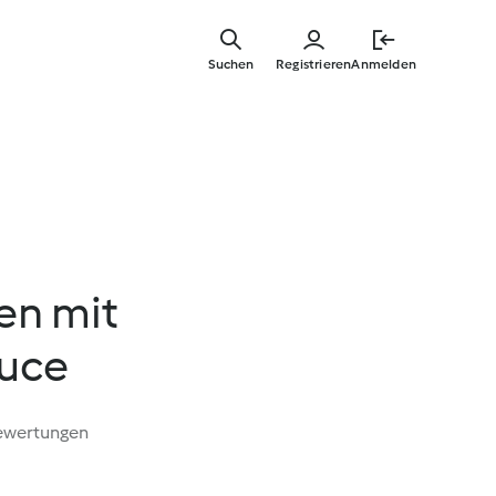
Springe
zum
Suchen
Registrieren
Anmelden
Hauptinha
en mit
uce
ewertungen