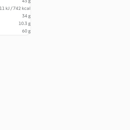
43 g
11 kJ / 742 kcal
34 g
10.3 g
60 g