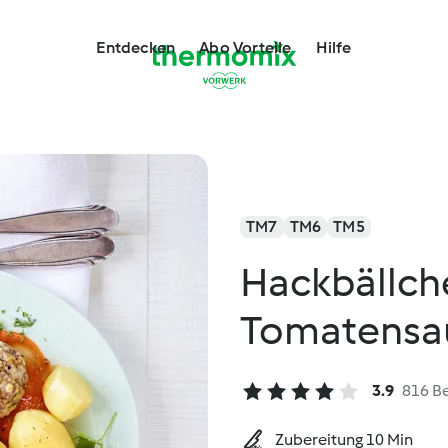
Entdecken
Abo Vorteile
Hilfe
TM7
TM6
TM5
Hackbällch
Tomatensa
3.9
816 B
Zubereitung 10 Min