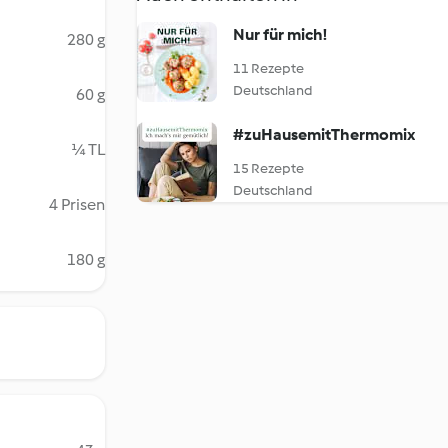
Nur für mich!
280 g
11 Rezepte
Deutschland
60 g
#zuHausemitThermomix
¼ TL
15 Rezepte
Deutschland
4 Prisen
180 g