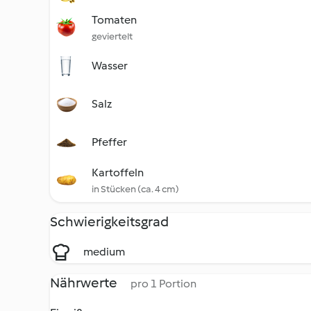
Tomaten
geviertelt
Wasser
Salz
Pfeffer
Kartoffeln
in Stücken (ca. 4 cm)
Schwierigkeitsgrad
medium
Nährwerte
pro 1 Portion