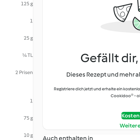
125 g
1
25 g
Gefällt dir
¼ TL
2 Prisen
Dieses Rezept und mehr al
Registriere dich jetzt und erhalte ein kostenl
Cookidoo® - oh
1
Kostenl
75 g
Weiter
10 g
Auch enthalten in