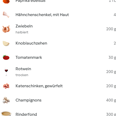
Paprika edelsüß
1 TL
Hähnchenschenkel, mit Haut
4
Zwiebeln
200 g
halbiert
Knoblauchzehen
2
Tomatenmark
30 g
Rotwein
200 g
trocken
Katenschinken, gewürfelt
200 g
Champignons
400 g
Rinderfond
300 g